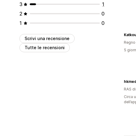
3
1
2
0
1
0
Katko
Scrivi una recensione
Regno 
Tutte le recensioni
5 giorn
hkmed
RAS d
Circa u
dell’ap