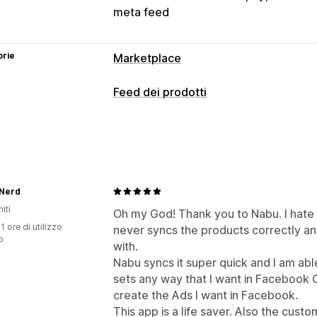
meta feed
orie
Marketplace
Gestione delle inserzioni
Feed dei prodotti
Automazione dei feed
Feed dei prod
Personalizzazione del feed
Selezione dei prodotti
Sincronizzazio
Filtri degli attributi
Mappatura degli at
Traduzione dei feed
Caricamento in 
Multivaluta
Multilingua
Sincronizzazi
Analisi delle inserzioni
Gestione del feed
 Nerd
iti
Sincronizzazione dei prodotti
Modifi
Oh my God! Thank you to Nabu. I hate 
1 ore di utilizzo
never syncs the products correctly an
Aggiornamenti in tempo reale
Conval
p
with.
Selezione dei prodotti
Assistenza per
Nabu syncs it super quick and I am ab
sets any way that I want in Facebook
create the Ads I want in Facebook.
This app is a life saver. Also the cust