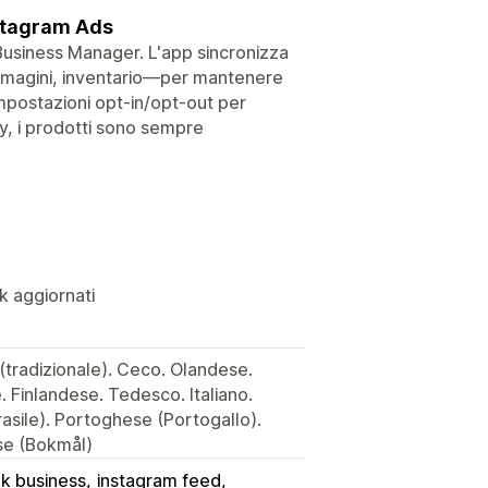
nstagram Ads
Business Manager. L'app sincronizza
 immagini, inventario—per mantenere
 impostazioni opt-in/opt-out per
fy, i prodotti sono sempre
k aggiornati
 (tradizionale). Ceco. Olandese.
Finlandese. Tedesco. Italiano.
sile). Portoghese (Portogallo).
se (Bokmål)
k business
instagram feed