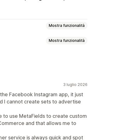
Mostra funzionalità
Mostra funzionalità
otti
Sincronizzazione dei prodotti
ne delle offerte
Valuta locale
tributi
Metafield
Feed localizzati
blocco
Inserzioni personalizzate
one delle varianti
3 luglio 2026
ca in blocco
the Facebook Instagram app, it just
d I cannot create sets to advertise
ida degli errori
 le scorte
Ottimizzazione del feed
le to use MetaFields to create custom
 Commerce and that allows me to
omer service is always quick and spot