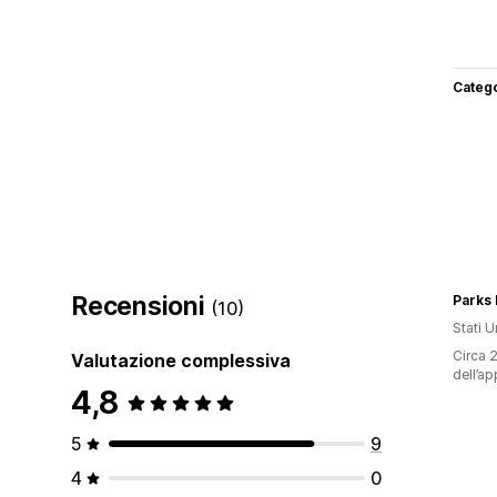
Categ
Recensioni
Parks
(10)
Stati Un
Circa 2
Valutazione complessiva
dell’ap
4,8
5
9
4
0