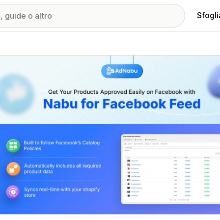
Sfogli
ria immagini in evidenza