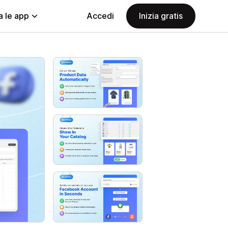
a le app
Accedi
Inizia gratis