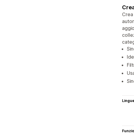
Crea
Crea 
autom
aggio
colle
categ
Sin
Ide
Fil
Usa
Sin
Lingu
Funzi