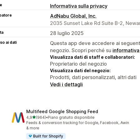
se
Informativa sulla privacy
patore
AdNabu Global, Inc.
2035 Sunset Lake Rd Suite B-2, Newar
ta
28 luglio 2025
o ai dati
Questa app deve accedere ai seguenti 
negozio. Scopri perché su
informativa
Visualizza dati di staff e collaboratori:
Proprietario del negozio
Visualizza dati del negozio:
Prodotti, dati personalizzati, altri dati
Vedi i dettagli
Multifeed Google Shopping Feed
stelle su 5
4,9
(964)
•
Piano gratuito disponibile
964 recensioni totali
Feeds & conversion tracking for Google, Facebook, Awin
& more
Built for Shopify