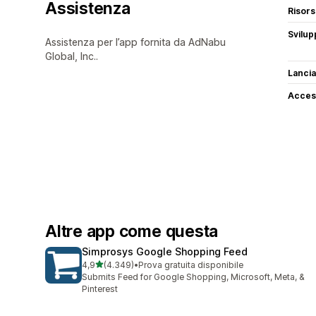
Assistenza
Risor
Svilup
Assistenza per l’app fornita da AdNabu
Global, Inc..
Lancia
Access
Altre app come questa
Simprosys Google Shopping Feed
stelle su 5
4,9
(4.349)
•
Prova gratuita disponibile
4349 recensioni totali
Submits Feed for Google Shopping, Microsoft, Meta, &
Pinterest