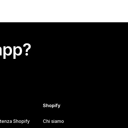
app?
Shopify
stenza Shopify
Chi siamo