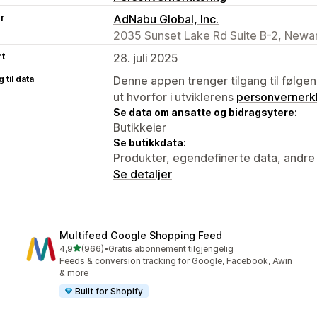
er
AdNabu Global, Inc.
2035 Sunset Lake Rd Suite B-2, Newar
rt
28. juli 2025
 til data
Denne appen trenger tilgang til følgen
ut hvorfor i utviklerens
personvernerk
Se data om ansatte og bidragsytere:
Butikkeier
Se butikkdata:
Produkter, egendefinerte data, andre
Se detaljer
Multifeed Google Shopping Feed
av 5 stjerner
4,9
(966)
•
Gratis abonnement tilgjengelig
Totalt 966 omtaler
Feeds & conversion tracking for Google, Facebook, Awin
& more
Built for Shopify