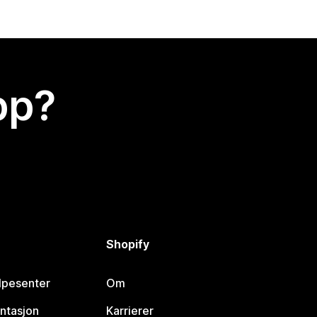
app?
Shopify
lpesenter
Om
ntasjon
Karrierer