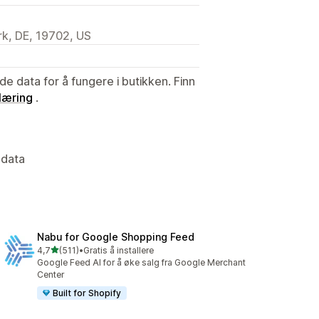
k, DE, 19702, US
de data for å fungere i butikken. Finn
læring
.
 data
Nabu for Google Shopping Feed
av 5 stjerner
4,7
(511)
•
Gratis å installere
Totalt 511 omtaler
Google Feed AI for å øke salg fra Google Merchant
Center
Built for Shopify