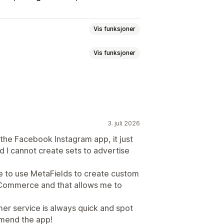
Vis funksjoner
Vis funksjoner
duktsynkronisering
Produktvalg
eed-oversettelse
Masseopplasting
etafelter
Lokale feeds
Multivaluta
nalyse
3. juli 2026
ing
Sanntidsoppdateringer
the Facebook Instagram app, it just
d I cannot create sets to advertise
holdningstøtte
le to use MetaFields to create custom
 Commerce and that allows me to
omer service is always quick and spot
omend the app!