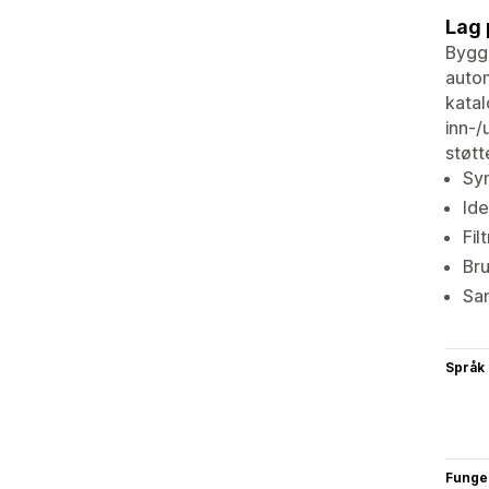
Lag 
Bygg
autom
katal
inn-/
støtt
Sy
Ide
Fil
Bru
Sa
Språk
Funge