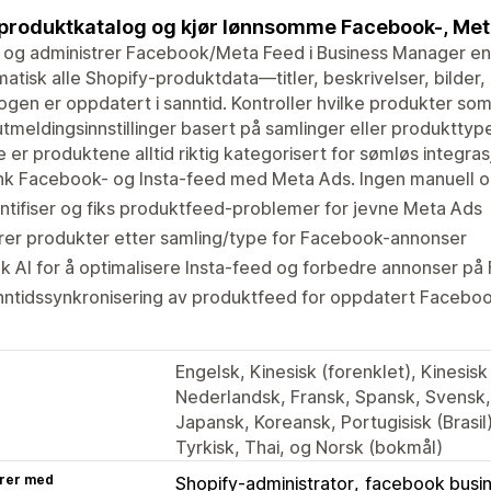
produktkatalog og kjør lønnsomme Facebook-, Me
 og administrer Facebook/Meta Feed i Business Manager en
atisk alle Shopify-produktdata—titler, beskrivelser, bilde
ogen er oppdatert i sanntid. Kontroller hvilke produkter so
utmeldingsinnstillinger basert på samlinger eller produktt
e er produktene alltid riktig kategorisert for sømløs integras
nk Facebook- og Insta-feed med Meta Ads. Ingen manuell 
ntifiser og fiks produktfeed-problemer for jevne Meta Ads
trer produkter etter samling/type for Facebook-annonser
k AI for å optimalisere Insta-feed og forbedre annonser p
nntidssynkronisering av produktfeed for oppdatert Facebo
Engelsk, Kinesisk (forenklet), Kinesisk 
Nederlandsk, Fransk, Spansk, Svensk, D
Japansk, Koreansk, Portugisisk (Brasil)
Tyrkisk, Thai, og Norsk (bokmål)
rer med
Shopify-administrator
facebook busi