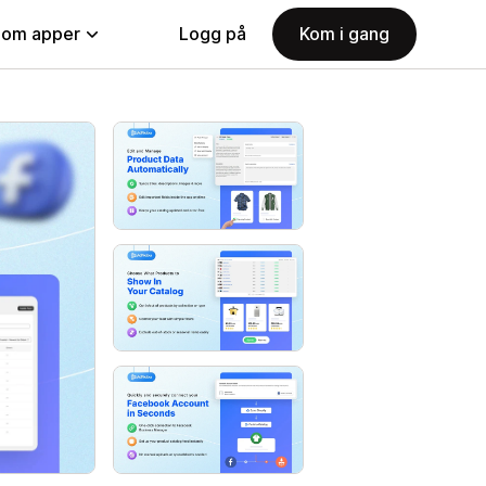
nom apper
Logg på
Kom i gang