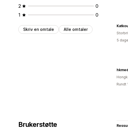
2
0
1
0
Katko
Skriv en omtale
Alle omtaler
Storbri
5 dage
hkmed
Hongk
Rundt 
Brukerstøtte
Ressu