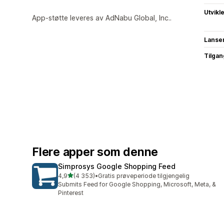
Utvikl
App-støtte leveres av AdNabu Global, Inc..
Lanse
Tilgang
Flere apper som denne
Simprosys Google Shopping Feed
av 5 stjerner
4,9
(4 353)
•
Gratis prøveperiode tilgjengelig
Totalt 4353 omtaler
Submits Feed for Google Shopping, Microsoft, Meta, &
Pinterest