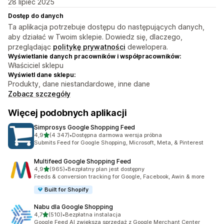
28 lipiec 2025
Dostęp do danych
Ta aplikacja potrzebuje dostępu do następujących danych,
aby działać w Twoim sklepie. Dowiedz się, dlaczego,
przeglądając
politykę prywatności
dewelopera.
Wyświetlanie danych pracowników i współpracowników:
Właściciel sklepu
Wyświetl dane sklepu:
Produkty, dane niestandardowe, inne dane
Zobacz szczegóły
Więcej podobnych aplikacji
Simprosys Google Shopping Feed
na 5 gwiazdek
4,9
(4 347)
•
Dostępna darmowa wersja próbna
Łączna liczba recenzji: 4347
Submits Feed for Google Shopping, Microsoft, Meta, & Pinterest
Multifeed Google Shopping Feed
na 5 gwiazdek
4,9
(965)
•
Bezpłatny plan jest dostępny
Łączna liczba recenzji: 965
Feeds & conversion tracking for Google, Facebook, Awin & more
Built for Shopify
Nabu dla Google Shopping
na 5 gwiazdek
4,7
(510)
•
Bezpłatna instalacja
Łączna liczba recenzji: 510
Google Feed AI zwiększa sprzedaż z Google Merchant Center