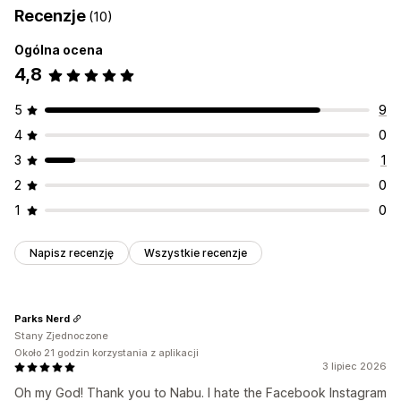
Recenzje
(10)
Przetłumaczone pliki produktów
Wielowalutowe
Przesyłanie zbiorcze
Oferty niestandardowe
Analizy ofert
Wielojęzyczne
Synchronizacja wariantów
Ogólna ocena
4,8
Zarządzanie plikami produktowymi
Synchronizacja produktu
Edycja zbiorcza
5
9
Śledzenie w czasie rzeczywistym
Sprawdzanie błędów
4
0
Wybór produktu
Obsługa zapasów
3
1
Optymalizacja pliku produktowego
2
0
1
0
Napisz recenzję
Wszystkie recenzje
Parks Nerd
Stany Zjednoczone
Około 21 godzin korzystania z aplikacji
3 lipiec 2026
Oh my God! Thank you to Nabu. I hate the Facebook Instagram