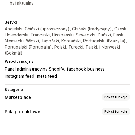
był aktualny
Języki
Angielski, Chiński (uproszczony), Chiński (tradycyjny), Czeski,
Holenderski, Francuski, Hiszpański, Szwedzki, Duński, Fiński,
Niemiecki, Włoski, Japoński, Koreański, Portugalski (Brazylia),
Portugalski (Portugalia), Polski, Turecki, Tajski, i Norweski
(Bokmål)
Współpracuje z
Panel administracyjny Shopify
facebook business
instagram feed
meta feed
Kategorie
Marketplace
Pokaż funkcje
Zarządzanie ofertami
Pliki produktowe
Pokaż funkcje
Automatyzacja kanału
Plik produktowy
Dostosowanie koszyka
Synchronizacja produktu
Wybór produktu
Filtrowanie atrybutów
Mapowanie atrybutów
Metapola
Synchronizacja ofert
Waluta lokalna
Tłumaczenie kanału