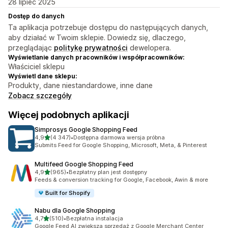
28 lipiec 2025
Dostęp do danych
Ta aplikacja potrzebuje dostępu do następujących danych,
aby działać w Twoim sklepie. Dowiedz się, dlaczego,
przeglądając
politykę prywatności
dewelopera.
Wyświetlanie danych pracowników i współpracowników:
Właściciel sklepu
Wyświetl dane sklepu:
Produkty, dane niestandardowe, inne dane
Zobacz szczegóły
Więcej podobnych aplikacji
Simprosys Google Shopping Feed
na 5 gwiazdek
4,9
(4 347)
•
Dostępna darmowa wersja próbna
Łączna liczba recenzji: 4347
Submits Feed for Google Shopping, Microsoft, Meta, & Pinterest
Multifeed Google Shopping Feed
na 5 gwiazdek
4,9
(965)
•
Bezpłatny plan jest dostępny
Łączna liczba recenzji: 965
Feeds & conversion tracking for Google, Facebook, Awin & more
Built for Shopify
Nabu dla Google Shopping
na 5 gwiazdek
4,7
(510)
•
Bezpłatna instalacja
Łączna liczba recenzji: 510
Google Feed AI zwiększa sprzedaż z Google Merchant Center