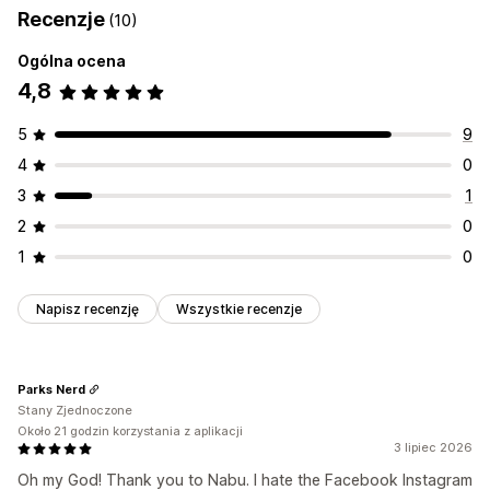
Recenzje
(10)
Przetłumaczone pliki produktów
Wielowalutowe
Przesyłanie zbiorcze
Oferty niestandardowe
Analizy ofert
Wielojęzyczne
Synchronizacja wariantów
Ogólna ocena
4,8
Zarządzanie plikami produktowymi
Synchronizacja produktu
Edycja zbiorcza
5
9
Śledzenie w czasie rzeczywistym
Sprawdzanie błędów
4
0
Wybór produktu
Obsługa zapasów
3
1
Optymalizacja pliku produktowego
2
0
1
0
Napisz recenzję
Wszystkie recenzje
Parks Nerd
Stany Zjednoczone
Około 21 godzin korzystania z aplikacji
3 lipiec 2026
Oh my God! Thank you to Nabu. I hate the Facebook Instagram