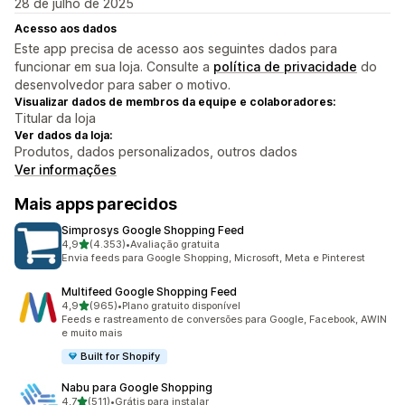
28 de julho de 2025
Acesso aos dados
Este app precisa de acesso aos seguintes dados para
funcionar em sua loja. Consulte a
política de privacidade
do
desenvolvedor para saber o motivo.
Visualizar dados de membros da equipe e colaboradores:
Titular da loja
Ver dados da loja:
Produtos, dados personalizados, outros dados
Ver informações
Mais apps parecidos
Simprosys Google Shopping Feed
de 5 estrelas
4,9
(4.353)
•
Avaliação gratuita
4353 avaliações ao todo
Envia feeds para Google Shopping, Microsoft, Meta e Pinterest
Multifeed Google Shopping Feed
de 5 estrelas
4,9
(965)
•
Plano gratuito disponível
965 avaliações ao todo
Feeds e rastreamento de conversões para Google, Facebook, AWIN
e muito mais
Built for Shopify
Nabu para Google Shopping
de 5 estrelas
4,7
(511)
•
Grátis para instalar