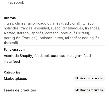
Facebook
Idiomas
inglês, chinês (simplificado), chinês (tradicional), tcheco,
holandês, francês, espanhol, sueco, dinamarquês, finlandês,
alemão, italiano, japonês, coreano, português (Brasil),
português (Portugal), polonês, turco, tailandêse norueguês
(bokmål)
Funciona com
Admin da Shopify
facebook business
instagram feed
meta feed
Categorias
Marketplaces
Mostrar os recursos
Gerenciamento de listagem
Feeds de produtos
Mostrar os recursos
Automação de feed
Feed de produtos
Personalização do feed
Sincronização de produtos
Seleção de produtos
Filtragem de atributos
Mapeamento de atributos
Sincronização de ofertas
Moeda local
Tradução de feed