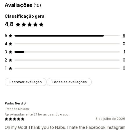
Avaliações
(10)
Metacampos
Feeds localizados
Em várias moedas
Upload em massa
Listagens personalizadas
Em vários idiomas
Sincronização variante
Análises de listagem
Classificação geral
4,8
Gerenciamento de feed
Sincronização de produto
Edição em massa
5
9
Atualizações em tempo real
Validação de erros
4
0
Seleção de produtos
Atendimento ao estoque
3
1
Otimização de feed
2
0
1
0
Escrever avaliação
Todas as avaliações
Parks Nerd
Estados Unidos
Aproximadamente 21 horas usando o app
3 de julho de 2026
Oh my God! Thank you to Nabu. I hate the Facebook Instagram