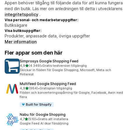
Appen behöver tillgång till följande data för att kunna fungera
med din butik. Läs mer om anledningen till detta i utvecklarens
integritetspolicy
.
Visa personal- och medarbetaruppgifter:
Butiksägare
Visa butiksuppgifter:
Produkter, anpassade data, övriga uppgifter
Mer information
Fler appar som den här
Simprosys Google Shopping Feed
av 5 stjärnor
4,9
(4 349)
•
Gratis testversion tillgänglig
4349 recensioner totalt
Skickar in flöden för Google Shopping, Microsoft, Meta och
Pinterest
Multifeed Google Shopping Feed
av 5 stjärnor
4,9
(964)
•
Gratisplan tillgänglig
964 recensioner totalt
Flöden och konverteringsspårning för Google, Facebook, Awin med
flera
Built for Shopify
Nabu för Google Shopping
av 5 stjärnor
4,7
(510)
•
Gratis att installera
510 recensioner totalt
Google Feed AI ökar försäljning