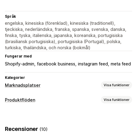
Språk
engelska, kinesiska (förenklad), kinesiska (traditionell),
tjeckiska, nederländska, franska, spanska, svenska, danska,
finska, tyska, italienska, japanska, koreanska, portugisiska
(brasiliansk portugisiska), portugisiska (Portugal), polska,
turkiska, thailändska, och norska (bokmål)
Fungerar med
Shopify-admin
facebook business
instagram feed
meta feed
Kategorier
Marknadsplatser
Visa funktioner
Hantering av listning
Produktflöden
Visa funktioner
Automatisering av flöde
Produktflöde
Anpassning av flöde
Produktsynkronisering
Produktval
Offertsynkronisering
Attributfiltrering
Attributmappning
Metafält
Lokal valuta
Översättning av flöde
Bulkuppladdning
Recensioner
(10)
Lokaliserade flöden
Flera valutor
Flera språk
Anpassade listningar
Listningsanalys