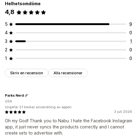
Variantsynkronisering
Helhetsomdöme
4,8
Flödeshantering
Produktsynkronisering
Massredigering
5
9
Uppdateringar i realtid
Felvalidering
Produktval
4
0
Lagersupport
Flödesoptimering
3
1
2
0
1
0
Skriv en recension
Alla recensioner
Parks Nerd
USA
Ungefär 21 timmar användning av appen
3 juli 2026
Oh my God! Thank you to Nabu. I hate the Facebook Instagram
app, it just never syncs the products correctly and I cannot
create sets to advertise with.