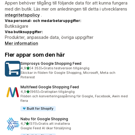
Appen behöver tillgång till följande data för att kunna fungera
med din butik. Läs mer om anledningen till detta i utvecklarens
integritetspolicy
.
Visa personal- och medarbetaruppgifter:
Butiksägare
Visa butiksuppgifter:
Produkter, anpassade data, övriga uppgifter
Mer information
Fler appar som den här
Simprosys Google Shopping Feed
av 5 stjärnor
4,9
(4 353)
•
Gratis testversion tillgänglig
4353 recensioner totalt
Skickar in flöden för Google Shopping, Microsoft, Meta och
Pinterest
Multifeed Google Shopping Feed
av 5 stjärnor
4,9
(965)
•
Gratisplan tillgänglig
965 recensioner totalt
Flöden och konverteringsspårning för Google, Facebook, Awin med
flera
Built for Shopify
Nabu för Google Shopping
av 5 stjärnor
4,7
(511)
•
Gratis att installera
511 recensioner totalt
Google Feed AI ökar försäljning