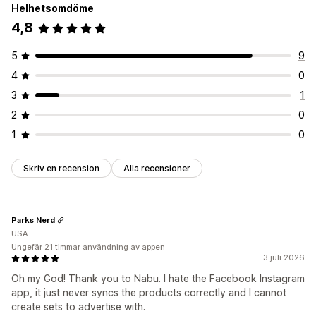
Variantsynkronisering
Helhetsomdöme
4,8
Flödeshantering
Produktsynkronisering
Massredigering
5
9
Uppdateringar i realtid
Felvalidering
Produktval
4
0
Lagersupport
Flödesoptimering
3
1
2
0
1
0
Skriv en recension
Alla recensioner
Parks Nerd
USA
Ungefär 21 timmar användning av appen
3 juli 2026
Oh my God! Thank you to Nabu. I hate the Facebook Instagram
app, it just never syncs the products correctly and I cannot
create sets to advertise with.