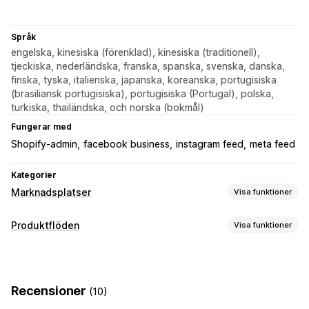
Språk
engelska, kinesiska (förenklad), kinesiska (traditionell),
tjeckiska, nederländska, franska, spanska, svenska, danska,
finska, tyska, italienska, japanska, koreanska, portugisiska
(brasiliansk portugisiska), portugisiska (Portugal), polska,
turkiska, thailändska, och norska (bokmål)
Fungerar med
Shopify-admin
facebook business
instagram feed
meta feed
Kategorier
Marknadsplatser
Visa funktioner
Hantering av listning
Produktflöden
Visa funktioner
Automatisering av flöde
Produktflöde
Anpassning av flöde
Produktsynkronisering
Produktval
Offertsynkronisering
Attributfiltrering
Attributmappning
Metafält
Lokal valuta
Översättning av flöde
Bulkuppladdning
Recensioner
(10)
Lokaliserade flöden
Flera valutor
Flera språk
Anpassade listningar
Listningsanalys