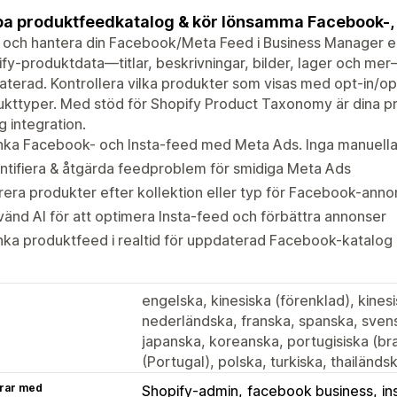
a produktfeedkatalog & kör lönsamma Facebook-,
och hantera din Facebook/Meta Feed i Business Manager en
fy-produktdata—titlar, beskrivningar, bilder, lager och mer
terad. Kontrollera vilka produkter som visas med opt-in/opt
kttyper. Med stöd för Shopify Product Taxonomy är dina pro
g integration.
nka Facebook- och Insta-feed med Meta Ads. Inga manuella
ntifiera & åtgärda feedproblem för smidiga Meta Ads
trera produkter efter kollektion eller typ för Facebook-ann
änd AI för att optimera Insta-feed och förbättra annonser
ka produktfeed i realtid för uppdaterad Facebook-katalog
engelska, kinesiska (förenklad), kinesis
nederländska, franska, spanska, svensk
japanska, koreanska, portugisiska (bra
(Portugal), polska, turkiska, thailänd
rar med
Shopify-admin
facebook business
in