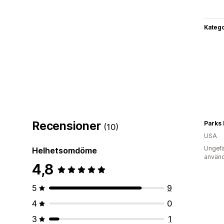
Katego
Recensioner
Parks
(10)
USA
Ungefä
Helhetsomdöme
använd
4,8
5
9
4
0
3
1