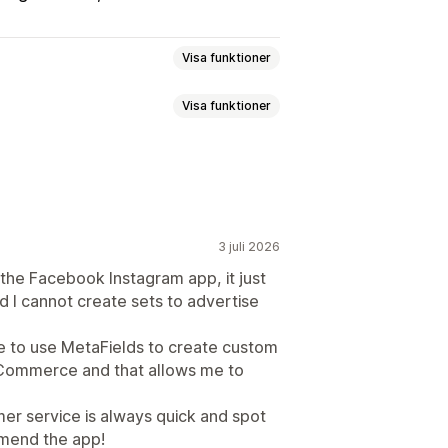
Visa funktioner
Visa funktioner
e
Produktsynkronisering
al valuta
Översättning av flöde
etafält
Lokaliserade flöden
r
Listningsanalys
ronisering
3 juli 2026
ng
Uppdateringar i realtid
the Facebook Instagram app, it just
d I cannot create sets to advertise
rt
Flödesoptimering
le to use MetaFields to create custom
 Commerce and that allows me to
omer service is always quick and spot
omend the app!