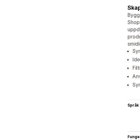
Skap
Bygg 
Shopi
uppda
produ
smidi
Sy
Ide
Fil
Anv
Syn
Språk
Funge