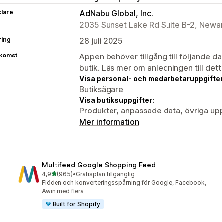
klare
AdNabu Global, Inc.
2035 Sunset Lake Rd Suite B-2, Newar
ring
28 juli 2025
tkomst
Appen behöver tillgång till följande d
butik. Läs mer om anledningen till det
Visa personal- och medarbetaruppgifter
Butiksägare
Visa butiksuppgifter:
Produkter, anpassade data, övriga upp
Mer information
Multifeed Google Shopping Feed
av 5 stjärnor
4,9
(965)
•
Gratisplan tillgänglig
965 recensioner totalt
Flöden och konverteringsspårning för Google, Facebook,
Awin med flera
Built for Shopify