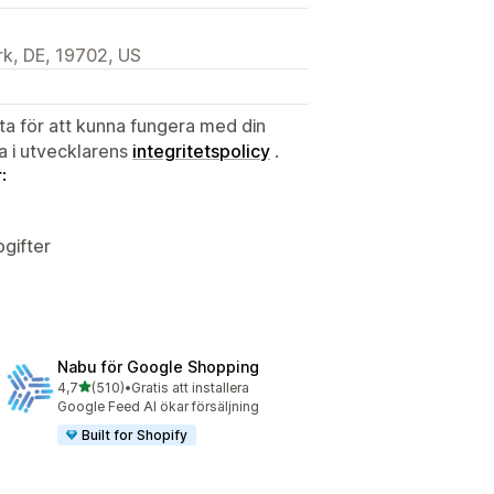
k, DE, 19702, US
ata för att kunna fungera med din
ta i utvecklarens
integritetspolicy
.
:
gifter
Nabu för Google Shopping
av 5 stjärnor
4,7
(510)
•
Gratis att installera
510 recensioner totalt
Google Feed AI ökar försäljning
Built for Shopify