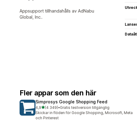
Utvec
Appsupport tillhandahålls av AdNabu
Global, Inc..
Lanse
Dataå
Fler appar som den här
Simprosys Google Shopping Feed
av 5 stjärnor
4,9
(4 349)
•
Gratis testversion tillgänglig
4349 recensioner totalt
Skickar in flöden för Google Shopping, Microsoft, Meta
och Pinterest