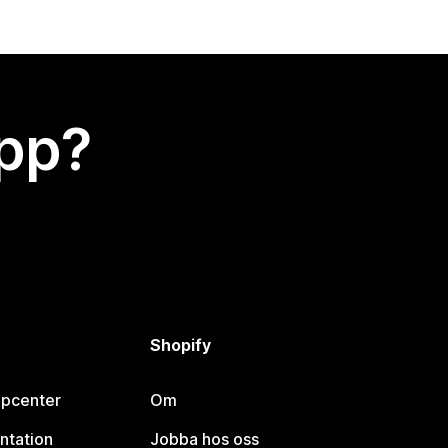
app?
Shopify
lpcenter
Om
ntation
Jobba hos oss