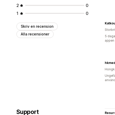
2
0
1
0
Katko
Skriv en recension
Storbr
Alla recensioner
5 daga
appen
hkmed
Hongk
Ungefä
använd
Support
Resur