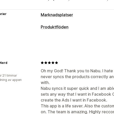
rier
Marknadsplatser
Hantering av listning
Produktflöden
Automatisering av flöde
Produktflöd
Anpassning av flöde
Produktval
Offertsynkronisering
Lok
Attributfiltrering
Attributmappning
M
Bulkuppladdning
Anpassade listninga
Flera valutor
Flera språk
Variantsynk
Flödeshantering
 Nerd
Produktsynkronisering
Massredigeri
Oh my God! Thank you to Nabu. I hate 
r 21 timmar
never syncs the products correctly an
Felvalidering
Produktval
Lagersuppo
ning av appen
with.
Nabu syncs it super quick and I am ab
sets any way that I want in Facebook
create the Ads I want in Facebook.
This app is a life saver. Also the cust
on. The team is amazing. Highly recc