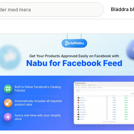
Bläddra b
ri med utvalda bilder