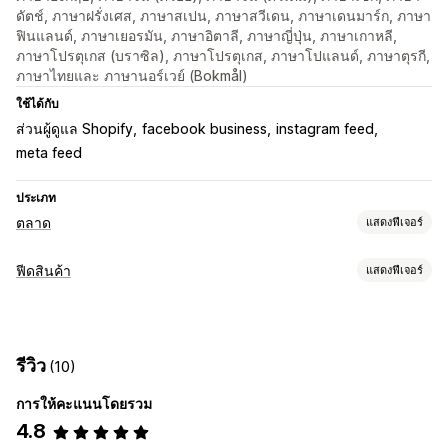
ดัตช์, ภาษาฝรั่งเศส, ภาษาสเปน, ภาษาสวีเดน, ภาษาเดนมาร์ก, ภาษา
ฟินแลนด์, ภาษาเยอรมัน, ภาษาอิตาลี, ภาษาญี่ปุ่น, ภาษาเกาหลี,
ภาษาโปรตุเกส (บราซิล), ภาษาโปรตุเกส, ภาษาโปแลนด์, ภาษาตุรกี,
ภาษาไทยและ ภาษานอร์เวย์ (Bokmål)
ใช้ได้กับ
ส่วนผู้ดูแล Shopify
facebook business
instagram feed
meta feed
ประเภท
ตลาด
แสดงฟีเจอร์
การจัดการการทำรายการสินค้า
ฟีดสินค้า
แสดงฟีเจอร์
ระบบฟีดอัตโนมัติ
ฟีดสินค้า
ซิงค์สินค้า
การเลือกสินค้า
การปรับแต่งตะกร้าสินค้า
ซิงค์คำสั่งซื้อ
สกุลเงินในพื้นที่
การแปลฟีด
การอัปโหลดจำนวนมาก
การกรองคุณลักษณะ
การแมปคุณลักษณะ
เมตาฟิลด์
รายการที่กำหนดเอง
การวิเคราะห์การทำรายการสินค้า
รีวิว
(10)
ฟีดที่ปรับให้เหมาะกับท้องถิ่น
หลายสกุลเงิน
หลายภาษา
การซิงค์ตัวแปร
การให้คะแนนโดยรวม
4.8
การจัดการฟีด