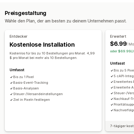
Event-Tracking
Seitenaufrufe
Event-basiert
Verhalten
Plattform
Retargeting
Preisgestaltung
Marketing und Vertrieb
Kampagnenmanagement
Wähle den Plan, der am besten zu deinem Unternehmen passt.
Marketingattribution
Checkout-Analysen
Kaufverfolgung
Social Media
Pixel-Verwaltung
Abgebrochener Warenkorb
Pixel-Tracking
Entdecker
Erweitert
Leistungsanalyse
$6.99
Kostenlose Installation
Bildmaterial und Berichte
/ M
Interaktionskennzahlen
Conversion-Tracking
Dashboards
oder $69.99/Ja
Analyse-Dashboard
Impressionszahlen
UTM-Zuordnung
Traffic-Quelle
Kostenlos für bis zu 10 Bestellungen pro Monat. 4,99
$ pro Monat bei mehr als 10 Bestellungen.
Umfasst
Umfasst
Bis zu 5 Pixe
5 cAPI-Integ
Bis zu 1 Pixel
Erweitertes
Basis-Event-Tracking
Erweiterte 
Basis-Analysen
Steuer-/Ver
Steuer-/Versandeinstellungen
Nachkauf-Tr
Ziel in Pixeln festlegen
Prioritätsupp
Nachverfolg
7-tägiger kos