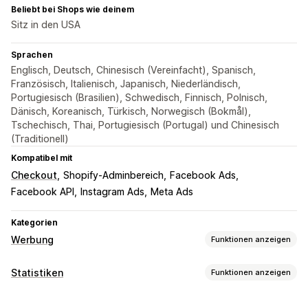
Beliebt bei Shops wie deinem
Sitz in den USA
Sprachen
Englisch, Deutsch, Chinesisch (Vereinfacht), Spanisch,
Französisch, Italienisch, Japanisch, Niederländisch,
Portugiesisch (Brasilien), Schwedisch, Finnisch, Polnisch,
Dänisch, Koreanisch, Türkisch, Norwegisch (Bokmål),
Tschechisch, Thai, Portugiesisch (Portugal) und Chinesisch
(Traditionell)
Kompatibel mit
Checkout
Shopify-Adminbereich
Facebook Ads
Facebook API
Instagram Ads
Meta Ads
Kategorien
Werbung
Funktionen anzeigen
Targeting
Statistiken
Funktionen anzeigen
Zielgruppensegmente
Ähnliche Zielgruppen
Kundenverhalten
Benutzerdefinierte Zielgruppen
Demografie
Gerät