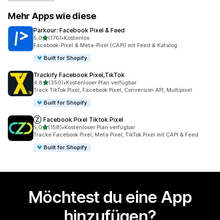
Mehr Apps wie diese
Parkour: Facebook Pixel & Feed
von 5 Sternen
5,0
(176)
•
Kostenlos
176 Rezensionen insgesamt
Facebook-Pixel & Meta-Pixel (CAPI) mit Feed & Katalog
Built for Shopify
Trackify Facebook Pixel,TikTok
von 5 Sternen
4,8
(350)
•
Kostenloser Plan verfügbar
350 Rezensionen insgesamt
Track TikTok Pixel, Facebook Pixel, Conversion API, Multipixel
Built for Shopify
Ⓩ Facebook Pixel Tiktok Pixel
von 5 Sternen
5,0
(158)
•
Kostenloser Plan verfügbar
158 Rezensionen insgesamt
Tracke Facebook Pixel, Meta Pixel, TikTok Pixel mit CAPI & Feed
Built for Shopify
Möchtest du eine App
hinzufügen?