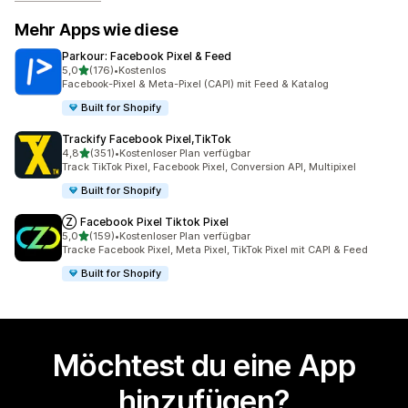
Mehr Apps wie diese
Parkour: Facebook Pixel & Feed
von 5 Sternen
5,0
(176)
•
Kostenlos
176 Rezensionen insgesamt
Facebook-Pixel & Meta-Pixel (CAPI) mit Feed & Katalog
Built for Shopify
Trackify Facebook Pixel,TikTok
von 5 Sternen
4,8
(351)
•
Kostenloser Plan verfügbar
351 Rezensionen insgesamt
Track TikTok Pixel, Facebook Pixel, Conversion API, Multipixel
Built for Shopify
Ⓩ Facebook Pixel Tiktok Pixel
von 5 Sternen
5,0
(159)
•
Kostenloser Plan verfügbar
159 Rezensionen insgesamt
Tracke Facebook Pixel, Meta Pixel, TikTok Pixel mit CAPI & Feed
Built for Shopify
Möchtest du eine App
hinzufügen?