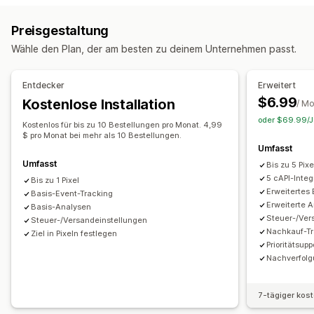
Event-Tracking
Seitenaufrufe
Event-basiert
Verhalten
Plattform
Retargeting
Preisgestaltung
Marketing und Vertrieb
Kampagnenmanagement
Wähle den Plan, der am besten zu deinem Unternehmen passt.
Marketingattribution
Checkout-Analysen
Kaufverfolgung
Social Media
Pixel-Verwaltung
Abgebrochener Warenkorb
Pixel-Tracking
Entdecker
Erweitert
Leistungsanalyse
$6.99
Kostenlose Installation
Bildmaterial und Berichte
/ M
Interaktionskennzahlen
Conversion-Tracking
Dashboards
oder $69.99/Ja
Analyse-Dashboard
Impressionszahlen
UTM-Zuordnung
Traffic-Quelle
Kostenlos für bis zu 10 Bestellungen pro Monat. 4,99
$ pro Monat bei mehr als 10 Bestellungen.
Umfasst
Umfasst
Bis zu 5 Pixe
5 cAPI-Integ
Bis zu 1 Pixel
Erweitertes
Basis-Event-Tracking
Erweiterte 
Basis-Analysen
Steuer-/Ver
Steuer-/Versandeinstellungen
Nachkauf-Tr
Ziel in Pixeln festlegen
Prioritätsupp
Nachverfolg
7-tägiger kos