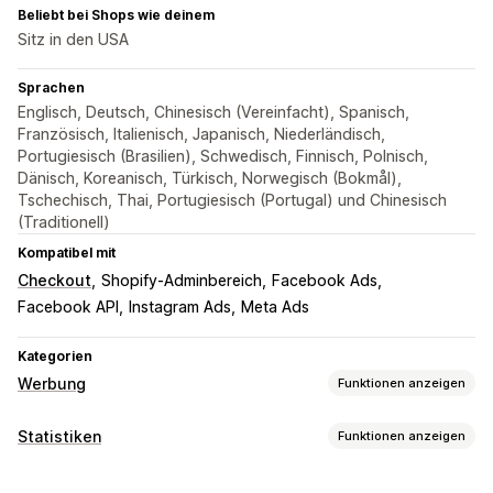
Beliebt bei Shops wie deinem
Sitz in den USA
Sprachen
Englisch, Deutsch, Chinesisch (Vereinfacht), Spanisch,
Französisch, Italienisch, Japanisch, Niederländisch,
Portugiesisch (Brasilien), Schwedisch, Finnisch, Polnisch,
Dänisch, Koreanisch, Türkisch, Norwegisch (Bokmål),
Tschechisch, Thai, Portugiesisch (Portugal) und Chinesisch
(Traditionell)
Kompatibel mit
Checkout
Shopify-Adminbereich
Facebook Ads
Facebook API
Instagram Ads
Meta Ads
Kategorien
Werbung
Funktionen anzeigen
Targeting
Statistiken
Funktionen anzeigen
Zielgruppensegmente
Ähnliche Zielgruppen
Kundenverhalten
Benutzerdefinierte Zielgruppen
Demografie
Gerät