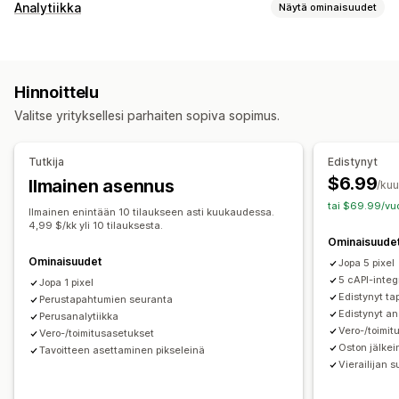
Kohdentaminen
Analytiikka
Näytä ominaisuudet
Yleisösegmentit
Samankaltaiset kohdeyleisöt
Asiakkaiden käyttäytyminen
Mukautetut kohdeyleisöt
Demografinen
Laite
Tapahtumien seuranta
Sivun katselukerrat
Tapahtumaperusteinen
Käyttäytyminen
Alusta
Hinnoittelu
Uudelleenkohdentaminen
Markkinointi ja myynti
Valitse yrityksellesi parhaiten sopiva sopimus.
Markkinoinnin attribuutio
Kassan analytiikka
Kampanjan hallinta
Ostosten seuranta
Hylätty ostoskori
Pikseliseuranta
Some
Pikselien hallinnointi
Tutkija
Edistynyt
$6.99
Ilmainen asennus
Kuvalliset materiaalit ja raportit
/ku
Tehokkuuden analytiikka
tai $69.99/vuo
Analytiikan dashboard
Sitoutumisen mittarit
Konversioseuranta
Dashboardit
Ilmainen enintään 10 tilaukseen asti kuukaudessa.
4,99 $/kk yli 10 tilauksesta.
Näyttökertojen määrät
UTM-attribuutio
Liikenteen lähde
Ominaisuude
Ominaisuudet
Jopa 5 pixel
5 cAPI-integ
Jopa 1 pixel
Edistynyt t
Perustapahtumien seuranta
Edistynyt an
Perusanalytiikka
Vero-/toimit
Vero-/toimitusasetukset
Oston jälke
Tavoitteen asettaminen pikseleinä
Vierailijan