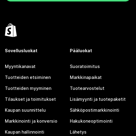
Sovellusluokat
Pääluokat
Myyntikanavat
Suoratoimitus
Tuotteiden etsiminen
Markkinapaikat
Tuotteiden myyminen
Tuotearvostelut
Tilaukset ja toimitukset
Lisämyynti ja tuotepaketit
Kaupan suunnittelu
Sähköpostimarkkinointi
Markkinointi ja konversio
Hakukoneoptimointi
Kaupan hallinnointi
Lähetys