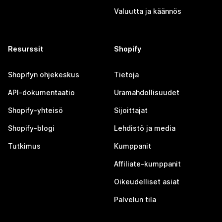
Valuutta ja käännös
Resurssit
Shopify
Shopifyn ohjekeskus
Tietoja
API-dokumentaatio
Uramahdollisuudet
Shopify-yhteisö
Sijoittajat
Shopify-blogi
Lehdistö ja media
Tutkimus
Kumppanit
Affiliate-kumppanit
Oikeudelliset asiat
Palvelun tila