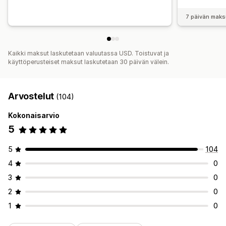
7 päivän maks
Kaikki maksut laskutetaan valuutassa USD. Toistuvat ja
käyttöperusteiset maksut laskutetaan 30 päivän välein.
Arvostelut
(104)
Kokonaisarvio
5
5
104
4
0
3
0
2
0
1
0