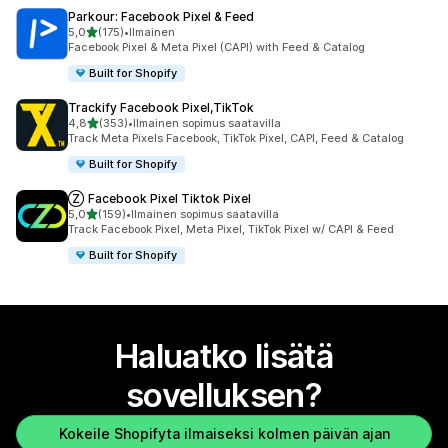
Parkour: Facebook Pixel & Feed
/ 5 tähteä
5,0
(175)
•
Ilmainen
175 arvostelua yhteensä
Facebook Pixel & Meta Pixel (CAPI) with Feed & Catalog
Built for Shopify
Trackify Facebook Pixel,TikTok
/ 5 tähteä
4,8
(353)
•
Ilmainen sopimus saatavilla
353 arvostelua yhteensä
Track Meta Pixels Facebook, TikTok Pixel, CAPI, Feed & Catalog
Built for Shopify
Ⓩ Facebook Pixel Tiktok Pixel
/ 5 tähteä
5,0
(159)
•
Ilmainen sopimus saatavilla
159 arvostelua yhteensä
Track Facebook Pixel, Meta Pixel, TikTok Pixel w/ CAPI & Feed
Built for Shopify
Haluatko lisätä
sovelluksen?
Kokeile Shopifyta ilmaiseksi kolmen päivän ajan