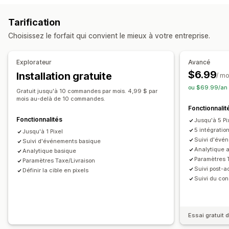
Suivi de l’événement
Pages vues
Appareil
En fonction de l’événement
Comportement
Tarification
Plateforme
Reciblage
Marketing et ventes
Choisissez le forfait qui convient le mieux à votre entreprise.
Attribution marketing
Analyse des données de paiement
Gestion de campagnes
Suivi des achats
Panier abandonné
Suivi de pixel
Médias sociaux
Gestion des pixels
Explorateur
Avancé
$6.99
Installation gratuite
Supports visuels et rapports
/ mo
Analyses de performance
ou $69.99/an 
Tableau de bord des analyses de données
Indicateurs d’engagement
Suivi des conversions
Gratuit jusqu'à 10 commandes par mois. 4,99 $ par
mois au-delà de 10 commandes.
Tableaux de bord
Nombre d’impressions
Attribution UTM
Fonctionnalit
Source de trafic
Fonctionnalités
Jusqu'à 5 Pi
5 intégratio
Jusqu'à 1 Pixel
Suivi d'évé
Suivi d'événements basique
Analytique 
Analytique basique
Paramètres 
Paramètres Taxe/Livraison
Suivi post-a
Définir la cible en pixels
Suivi du co
Essai gratuit d