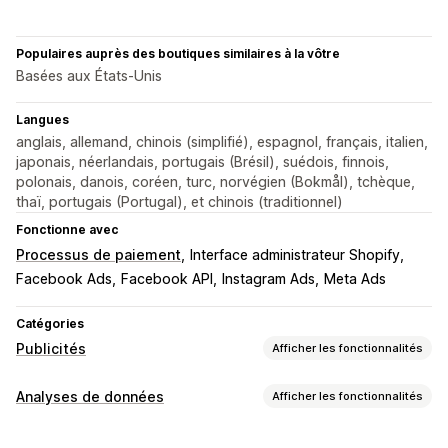
Populaires auprès des boutiques similaires à la vôtre
Basées aux États-Unis
Langues
anglais, allemand, chinois (simplifié), espagnol, français, italien,
japonais, néerlandais, portugais (Brésil), suédois, finnois,
polonais, danois, coréen, turc, norvégien (Bokmål), tchèque,
thaï, portugais (Portugal), et chinois (traditionnel)
Fonctionne avec
Processus de paiement
Interface administrateur Shopify
Facebook Ads
Facebook API
Instagram Ads
Meta Ads
Catégories
Publicités
Afficher les fonctionnalités
Ciblage
Analyses de données
Afficher les fonctionnalités
Segments d’audience
Audiences similaires
Comportement du client
Audiences personnalisées
Données démographiques