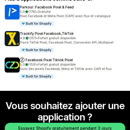
Parkour: Facebook Pixel & Feed
étoile(s) sur 5
5,0
(176)
•
Gratuite
176 avis au total
Pixel Facebook et Meta Pixel (CAPI) avec flux et catalogue
Built for Shopify
Trackify Pixel Facebook,TikTok
étoile(s) sur 5
4,8
(351)
•
Forfait gratuit disponible
351 avis au total
Track TikTok Pixel, Facebook Pixel, Conversion API, Multipixel
Built for Shopify
Ⓩ Facebook Pixel Tiktok Pixel
étoile(s) sur 5
5,0
(159)
•
Forfait gratuit disponible
159 avis au total
Suivi des pixels Facebook, Meta et TikTok avec CAPI et flux
Built for Shopify
Vous souhaitez ajouter une
application ?
Essayez Shopify gratuitement pendant 3 jours