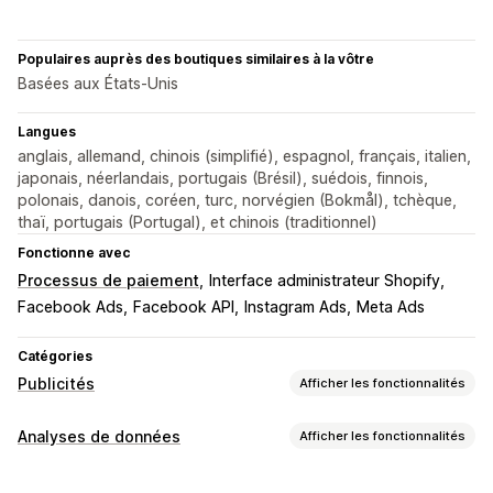
Populaires auprès des boutiques similaires à la vôtre
Basées aux États-Unis
Langues
anglais, allemand, chinois (simplifié), espagnol, français, italien,
japonais, néerlandais, portugais (Brésil), suédois, finnois,
polonais, danois, coréen, turc, norvégien (Bokmål), tchèque,
thaï, portugais (Portugal), et chinois (traditionnel)
Fonctionne avec
Processus de paiement
Interface administrateur Shopify
Facebook Ads
Facebook API
Instagram Ads
Meta Ads
Catégories
Publicités
Afficher les fonctionnalités
Ciblage
Analyses de données
Afficher les fonctionnalités
Segments d’audience
Audiences similaires
Comportement du client
Audiences personnalisées
Données démographiques