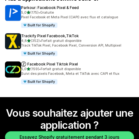
Parkour: Facebook Pixel & Feed
étoile(s) sur 5
5,0
(175)
•
Gratuite
175 avis au total
Pixel Facebook et Meta Pixel (CAPI) avec flux et catalogue
Built for Shopify
Trackify Pixel Facebook,TikTok
étoile(s) sur 5
4,8
(352)
•
Forfait gratuit disponible
352 avis au total
Track TikTok Pixel, Facebook Pixel, Conversion API, Multipixel
Built for Shopify
Ⓩ Facebook Pixel Tiktok Pixel
étoile(s) sur 5
5,0
(159)
•
Forfait gratuit disponible
159 avis au total
Suivi des pixels Facebook, Meta et TikTok avec CAPI et flux
Built for Shopify
Vous souhaitez ajouter une
application ?
Essayez Shopify gratuitement pendant 3 jours