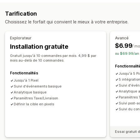
Suivi de l’événement
Pages vues
Appareil
En fonction de l’événement
Comportement
Tarification
Plateforme
Reciblage
Marketing et ventes
Choisissez le forfait qui convient le mieux à votre entreprise.
Attribution marketing
Analyse des données de paiement
Gestion de campagnes
Suivi des achats
Panier abandonné
Suivi de pixel
Médias sociaux
Gestion des pixels
Explorateur
Avancé
$6.99
Installation gratuite
Supports visuels et rapports
/ mo
Analyses de performance
ou $69.99/an 
Tableau de bord des analyses de données
Indicateurs d’engagement
Suivi des conversions
Gratuit jusqu'à 10 commandes par mois. 4,99 $ par
mois au-delà de 10 commandes.
Tableaux de bord
Nombre d’impressions
Attribution UTM
Fonctionnalit
Source de trafic
Fonctionnalités
Jusqu'à 5 Pi
5 intégratio
Jusqu'à 1 Pixel
Suivi d'évé
Suivi d'événements basique
Analytique 
Analytique basique
Paramètres 
Paramètres Taxe/Livraison
Suivi post-a
Définir la cible en pixels
Suivi du co
Essai gratuit d