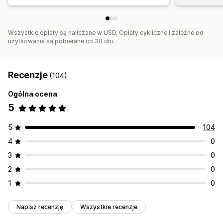
Wszystkie opłaty są naliczane w USD. Opłaty cykliczne i zależne od
użytkowania są pobierane co 30 dni.
Recenzje
(104)
Ogólna ocena
5
5
104
4
0
3
0
2
0
1
0
Napisz recenzję
Wszystkie recenzje