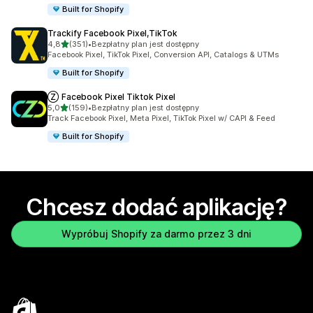
Built for Shopify
Trackify Facebook Pixel,TikTok
na 5 gwiazdek
4,8
(351)
•
Bezpłatny plan jest dostępny
Łączna liczba recenzji: 351
Facebook Pixel, TikTok Pixel, Conversion API, Catalogs & UTMs
Built for Shopify
Ⓩ Facebook Pixel Tiktok Pixel
na 5 gwiazdek
5,0
(159)
•
Bezpłatny plan jest dostępny
Łączna liczba recenzji: 159
Track Facebook Pixel, Meta Pixel, TikTok Pixel w/ CAPI & Feed
Built for Shopify
Chcesz dodać aplikację?
Wypróbuj Shopify za darmo przez 3 dni