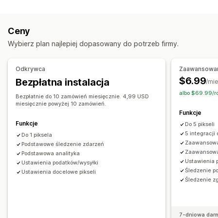
Zachowanie klientów
Niestandardowe grupy odbiorców
Demograficzne
Śledzenie wydarzeń
Wyświetlenia strony
Urządzenie
Oparte na wydarzeniu
Zachowanie
Platforma
Ceny
Retargetowanie
Marketing i sprzedaż
Wybierz plan najlepiej dopasowany do potrzeb firmy.
Atrybucja marketingowa
Analizy realizacji zakupu
Zarządzanie kampanią
Śledzenie zakupu
Porzucony koszyk
Media społecznościowe
Zarządzanie sklepem
Odkrywca
Zaawansowa
Śledzenie za pomocą piksela
$6.99
Bezpłatna instalacja
/mie
Analizy wydajności
albo $69.99/r
Materiały wizualne i raporty
Wskaźniki zaangażowania
Śledzenie konwersji
Pulpity
Bezpłatnie do 10 zamówień miesięcznie. 4,99 USD
miesięcznie powyżej 10 zamówień.
Analizy pulpitu
Liczba wyświetleń
Atrybucja UTM
Źródło ruchu
Funkcje
Funkcje
Do 5 pikseli
5 integracji
Do 1 piksela
Zaawansowa
Podstawowe śledzenie zdarzeń
Zaawansowa
Podstawowa analityka
Ustawienia 
Ustawienia podatków/wysyłki
Śledzenie p
Ustawienia docelowe pikseli
Śledzenie z
7-dniowa dar