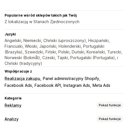
Popularne wśród sklepów takich jak Twój
Z lokalizacją w Stanach Zjednoczonych
Języki
Angielski, Niemiecki, Chiński (uproszczony), Hiszpański,
Francuski, Włoski, Japoński, Holenderski, Portugalski
(Brazylia), Szwedzki, Fiński, Polski, Duński, Koreański, Turecki,
Norweski (Bokmål), Czeski, Tajski, Portugalski (Portugalia), i
Chiński (tradycyjny)
Współpracuje z
Realizacja zakupu
Panel administracyjny Shopify
Facebook Ads
Facebook API
Instagram Ads
Meta Ads
Kategorie
Reklamy
Pokaż funkcje
Targetowanie
Analizy
Pokaż funkcje
Segmenty odbiorców
Podobne grupy odbiorców