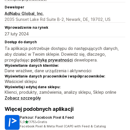
Deweloper
AdNabu Global, Inc.
2035 Sunset Lake Rd Suite B-2, Newark, DE, 19702, US
Wprowadzenie na rynek
27 luty 2024
Dostęp do danych
Ta aplikacja potrzebuje dostępu do następujących danych,
aby działać w Twoim sklepie. Dowiedz się, dlaczego,
przeglądając
politykę prywatności
dewelopera.
Wyświetlanie danych klientów:
Dane wrażliwe, dane urządzenia i aktywności
Wyświetlanie danych pracowników i współpracowników:
Właściciel sklepu
Wyświetlaj i edytuj dane sklepu:
Klienci, produkty, zamówienia, analizy sklepu, Sklep online
Zobacz szczegóły
Więcej podobnych aplikacji
Parkour: Facebook Pixel & Feed
na 5 gwiazdek
5,0
(175)
•
Gratis
Łączna liczba recenzji: 175
Facebook Pixel & Meta Pixel (CAPI) with Feed & Catalog