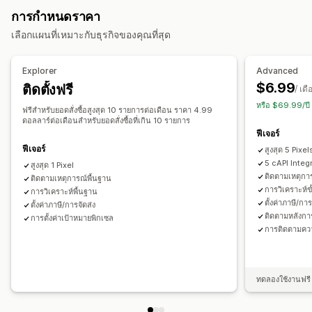
พฤติกรรม
แพลตฟอร์ม
การกำหนดเป้าหมายซ้ำ
การกำหนดราคา
การตลาดและการขาย
การจัดการแคมเปญ
เลือกแผนที่เหมาะกับธุรกิจของคุณที่สุด
การระบุแหล่งที่มาทางการตลาด
การวิเคราะห์การชำระเงิน
โซเชียลมีเดีย
การจัดการพิกเซล
การติดตามการซื้อ
ตะกร้าสินค้าที่ยังไม่ชำระเงิน
การติดตามพิกเซล
Explorer
Advanced
การวิเคราะห์ประสิทธิภาพ
$6.99
ติดตั้งฟรี
ภาพและรายงาน
/ เดื
เมตริกการมีส่วนร่วม
การติดตามคอนเวอร์ชัน
แดชบอร์ด
หรือ $69.99/ปี
แดชบอร์ดการวิเคราะห์
จำนวนอิมเพรสชั่น
การระบุแหล่งที่มาของ UTM
ฟรีสำหรับยอดสั่งซื้อสูงสุด 10 รายการต่อเดือน ราคา 4.99
ดอลลาร์ต่อเดือนสำหรับยอดสั่งซื้อที่เกิน 10 รายการ
แหล่งที่มาของผู้เยี่ยมชม
ฟีเจอร์
ฟีเจอร์
สูงสุด 5 Pixel
5 cAPI Integ
สูงสุด 1 Pixel
ติดตามเหตุการ
ติดตามเหตุการณ์พื้นฐาน
การวิเคราะห์ขั
การวิเคราะห์พื้นฐาน
ตั้งค่าภาษี/การ
ตั้งค่าภาษี/การจัดส่ง
ติดตามหลังการ
การตั้งค่าเป้าหมายพิกเซล
การติดตามควา
ทดลองใช้งานฟรี 