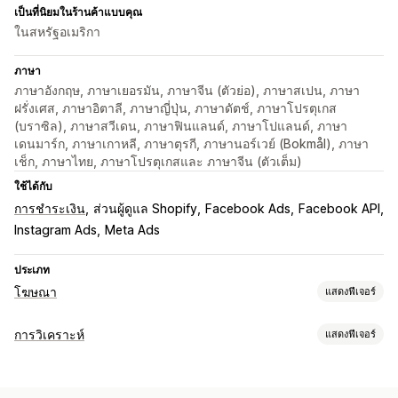
เป็นที่นิยมในร้านค้าแบบคุณ
ในสหรัฐอเมริกา
ภาษา
ภาษาอังกฤษ, ภาษาเยอรมัน, ภาษาจีน (ตัวย่อ), ภาษาสเปน, ภาษา
ฝรั่งเศส, ภาษาอิตาลี, ภาษาญี่ปุ่น, ภาษาดัตช์, ภาษาโปรตุเกส
(บราซิล), ภาษาสวีเดน, ภาษาฟินแลนด์, ภาษาโปแลนด์, ภาษา
เดนมาร์ก, ภาษาเกาหลี, ภาษาตุรกี, ภาษานอร์เวย์ (Bokmål), ภาษา
เช็ก, ภาษาไทย, ภาษาโปรตุเกสและ ภาษาจีน (ตัวเต็ม)
ใช้ได้กับ
การชำระเงิน
ส่วนผู้ดูแล Shopify
Facebook Ads
Facebook API
Instagram Ads
Meta Ads
ประเภท
โฆษณา
แสดงฟีเจอร์
การกำหนดเป้าหมาย
การวิเคราะห์
แสดงฟีเจอร์
เซกเมนต์กลุ่มเป้าหมาย
กลุ่มเป้าหมายที่คล้ายกัน
พฤติกรรมของลูกค้า
กลุ่มเป้าหมายที่กำหนดเอง
ข้อมูลประชากร
อุปกรณ์
ตามเหตุการณ์
การติดตามเหตุการณ์
ยอดเข้าชมหน้าเว็บ