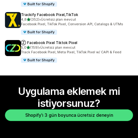
Built for Shopify
Trackify Facebook Pixel,TikTok
5 yıldız üzerinden
4,8
(352)
•
Ücretsiz plan mevcut
toplam 352 değerlendirme
Facebook Pixel, TikTok Pixel, Conversion API, Catalogs & UTMs
Built for Shopify
Ⓩ Facebook Pixel Tiktok Pixel
5 yıldız üzerinden
5,0
(159)
•
Ücretsiz plan mevcut
toplam 159 değerlendirme
Track Facebook Pixel, Meta Pixel, TikTok Pixel w/ CAPI & Feed
Built for Shopify
Uygulama eklemek mi
istiyorsunuz?
Shopify'ı 3 gün boyunca ücretsiz deneyin