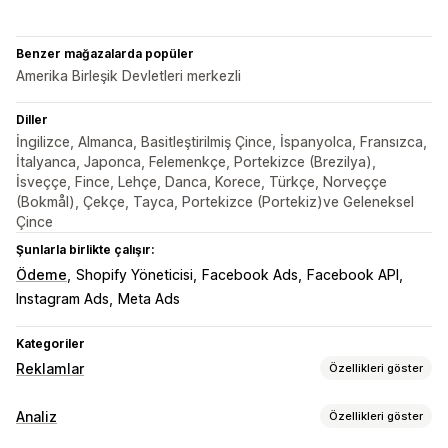
Benzer mağazalarda popüler
Amerika Birleşik Devletleri merkezli
Diller
İngilizce, Almanca, Basitleştirilmiş Çince, İspanyolca, Fransızca,
İtalyanca, Japonca, Felemenkçe, Portekizce (Brezilya),
İsveççe, Fince, Lehçe, Danca, Korece, Türkçe, Norveççe
(Bokmål), Çekçe, Tayca, Portekizce (Portekiz)ve Geleneksel
Çince
Şunlarla birlikte çalışır:
Ödeme
Shopify Yöneticisi
Facebook Ads
Facebook API
Instagram Ads
Meta Ads
Kategoriler
Reklamlar
Özellikleri göster
Hedefleme
Analiz
Özellikleri göster
Kitle segmentleri
Benzer kitleler
Özel kitleler
Demografi