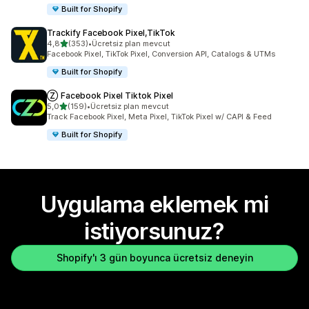
Built for Shopify
Trackify Facebook Pixel,TikTok
5 yıldız üzerinden
4,8
(353)
•
Ücretsiz plan mevcut
toplam 353 değerlendirme
Facebook Pixel, TikTok Pixel, Conversion API, Catalogs & UTMs
Built for Shopify
Ⓩ Facebook Pixel Tiktok Pixel
5 yıldız üzerinden
5,0
(159)
•
Ücretsiz plan mevcut
toplam 159 değerlendirme
Track Facebook Pixel, Meta Pixel, TikTok Pixel w/ CAPI & Feed
Built for Shopify
Uygulama eklemek mi
istiyorsunuz?
Shopify'ı 3 gün boyunca ücretsiz deneyin