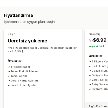
Müşteri davranışı
Cihaz
Etkinlik bazında
Davranış
Platform
Etkinlik takibi
Sayfa görüntülemeleri
Yeniden hedefleme
Fiyatlandırma
Pazarlama ve satış
Kampanya yönetimi
İşletmenize en uygun planı seçin.
Pazarlama öz nitelikleri
Ödeme analizleri
Satın alım takibi
Sosyal medya
Piksel yönetimi
Yarım bırakılmış sepet
Piksel takibi
Keşif
Gelişmiş
Performans analizleri
$6.99
Ücretsiz yükleme
Görseller ve raporlar
/ay
Etkileşim ölçümleri
Dönüşüm izleme
Kontrol panelleri
veya yılda $69
Analizler kontrol paneli
Gösterim sayımı
UTM öz nitelikleri
Trafik kaynakları
Ayda 10 siparişe kadar ücretsiz. 10 siparişin üzeri için
aylık 4,99 $.
Özellikler
Özellikler
5 Piksele Ka
5 cAPI Ente
1 Piksele Kadar
Gelişmiş Etk
Temel Etkinlik İzleme
Gelişmiş Ana
Temel Analiz
Vergi/ Kargo
Vergi / Kargo Ayarları
Satış Sonras
Piksel Hedef Ayarları
Ziyaretçi On
7 günlük ücre