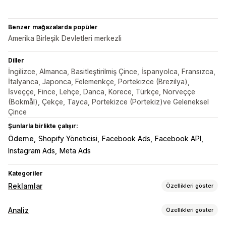
Benzer mağazalarda popüler
Amerika Birleşik Devletleri merkezli
Diller
İngilizce, Almanca, Basitleştirilmiş Çince, İspanyolca, Fransızca,
İtalyanca, Japonca, Felemenkçe, Portekizce (Brezilya),
İsveççe, Fince, Lehçe, Danca, Korece, Türkçe, Norveççe
(Bokmål), Çekçe, Tayca, Portekizce (Portekiz)ve Geleneksel
Çince
Şunlarla birlikte çalışır:
Ödeme
Shopify Yöneticisi
Facebook Ads
Facebook API
Instagram Ads
Meta Ads
Kategoriler
Reklamlar
Özellikleri göster
Hedefleme
Analiz
Özellikleri göster
Kitle segmentleri
Benzer kitleler
Özel kitleler
Demografi