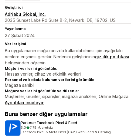
Geliştirici
AdNabu Global, Inc.
2035 Sunset Lake Rd Suite B-2, Newark, DE, 19702, US
Yayınlanma
27 Şubat 2024
Veri erişimi
Bu uygulamanın mağazanızda kullanılabilmesi için aşağıdaki
verilere erişmesi gerekir. Nedenini geliştiricinin
gizlilik politikası
belgesinden öğrenin.
Müşteri verilerini görüntüle:
Hassas veriler, cihaz ve etkinlik verileri
Personel ve katkıda bulunan verilerini görüntüle:
Mağaza sahibi
Mağaza verilerini görüntüle ve düzenle:
Müşteriler, ürünler, siparişler, mağaza analizleri, Online Mağaza
Ayrıntıları inceleyin
Buna benzer diğer uygulamalar
Parkour: Facebook Pixel & Feed
5 yıldız üzerinden
5,0
(175)
•
Ücretsiz
toplam 175 değerlendirme
Facebook Pixel & Meta Pixel (CAPI) with Feed & Catalog