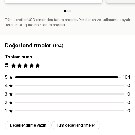
Tüm ücretler USD cinsinden faturalandırılır. Yinelenen ve kullanıma dayalı
ücretler 30 günde bir faturalandırılır.
Değerlendirmeler
(104)
Toplam puan
5
5
104
4
0
3
0
2
0
1
0
Değerlendirme yazın
Tüm değerlendirmeler