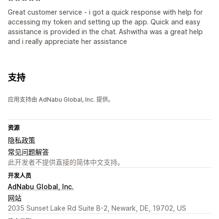
Great customer service - i got a quick response with help for
accessing my token and setting up the app. Quick and easy
assistance is provided in the chat. Ashwitha was a great help
and i really appreciate her assistance
支持
应用支持由 AdNabu Global, Inc. 提供。
资源
隐私政策
常见问题解答
此开发者不提供直接的简体中文支持。
开发人员
AdNabu Global, Inc.
网站
2035 Sunset Lake Rd Suite B-2, Newark, DE, 19702, US