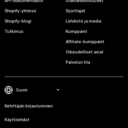
API-dokumentaatio
Uramahdollisuudet
Shopify-yhteisö
Sijoittajat
Shopify-blogi
Lehdistö ja media
Tutkimus
Kumppanit
Affiliate-kumppanit
Oikeudelliset asiat
Palvelun tila
Kehittäjän kirjautuminen
Käyttöehdot