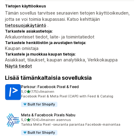
Tietojen käyttöoikeus
Tämän sovellus tarvitsee seuraavien tietojen käyttöoikeuden,
jotta se voi toimia kaupassasi. Katso kehittäjän
tietosuojakäytäntö
.
Tarkastele asiakastietoja:
Arkaluonteiset tiedot, laite- ja toimintatiedot
Tarkastele henkilöstön ja avustajien tietoja:
Kaupan omistaja
Tarkastele ja muokkaa kaupan tietoja:
Asiakkaat, tilaukset, kaupan analytiikka, Verkkokauppa
Näytä tiedot
Lisää tämänkaltaisia sovelluksia
Parkour: Facebook Pixel & Feed
/ 5 tähteä
5,0
(175)
•
Ilmainen
175 arvostelua yhteensä
Facebook Pixel & Meta Pixel (CAPI) with Feed & Catalog
Built for Shopify
Meta & Facebook Pixels Nabu
/ 5 tähteä
5,0
(104)
•
Ilmainen asennus
104 arvostelua yhteensä
Tarkka Meta Pixel -seuranta parantaa Facebook-mainontaa
Built for Shopify