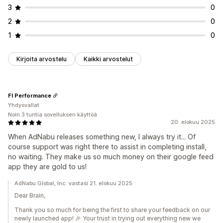
Näyttökertojen määrät
UTM-attribuutio
Liikenteen lähde
3
0
2
0
1
0
Kirjoita arvostelu
Kaikki arvostelut
FI Performance
Yhdysvallat
Noin 3 tuntia sovelluksen käyttöä
20. elokuu 2025
When AdNabu releases something new, I always try it... Of
course support was right there to assist in completing install,
no waiting. They make us so much money on their google feed
app they are gold to us!
AdNabu Global, Inc. vastasi 21. elokuu 2025
Dear Brain,
Thank you so much for being the first to share your feedback on our
newly launched app! 🎉 Your trust in trying out everything new we