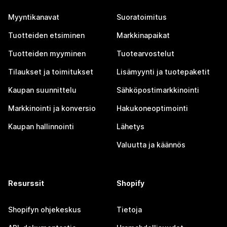
Myyntikanavat
Suoratoimitus
Tuotteiden etsiminen
Markkinapaikat
Tuotteiden myyminen
Tuotearvostelut
Tilaukset ja toimitukset
Lisämyynti ja tuotepaketit
Kaupan suunnittelu
Sähköpostimarkkinointi
Markkinointi ja konversio
Hakukoneoptimointi
Kaupan hallinnointi
Lähetys
Valuutta ja käännös
Resurssit
Shopify
Shopifyn ohjekeskus
Tietoja