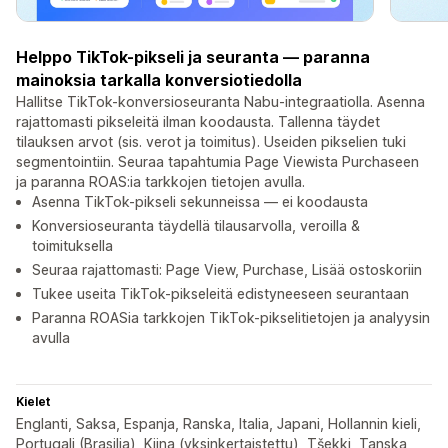
Helppo TikTok-pikseli ja seuranta — paranna
mainoksia tarkalla konversiotiedolla
Hallitse TikTok-konversioseuranta Nabu-integraatiolla. Asenna
rajattomasti pikseleitä ilman koodausta. Tallenna täydet
tilauksen arvot (sis. verot ja toimitus). Useiden pikselien tuki
segmentointiin. Seuraa tapahtumia Page Viewista Purchaseen
ja paranna ROAS:ia tarkkojen tietojen avulla.
Asenna TikTok-pikseli sekunneissa — ei koodausta
Konversioseuranta täydellä tilausarvolla, veroilla &
toimituksella
Seuraa rajattomasti: Page View, Purchase, Lisää ostoskoriin
Tukee useita TikTok-pikseleitä edistyneeseen seurantaan
Paranna ROASia tarkkojen TikTok-pikselitietojen ja analyysin
avulla
Kielet
Englanti, Saksa, Espanja, Ranska, Italia, Japani, Hollannin kieli,
Portugali (Brasilia), Kiina (yksinkertaistettu), Tšekki, Tanska,