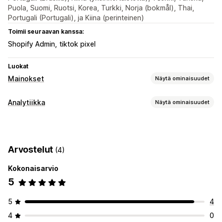
Puola, Suomi, Ruotsi, Korea, Turkki, Norja (bokmål), Thai,
Portugali (Portugali), ja Kiina (perinteinen)
Toimii seuraavan kanssa:
Shopify Admin
tiktok pixel
Luokat
Mainokset
Näytä ominaisuudet
Kohdentaminen
Analytiikka
Näytä ominaisuudet
Yleisösegmentit
Samankaltaiset kohdeyleisöt
Asiakkaiden käyttäytyminen
Mukautetut kohdeyleisöt
Demografinen
Laite
Tapahtumien seuranta
Sivun katselukerrat
Tapahtumaperusteinen
Käyttäytyminen
Alusta
Arvostelut
(4)
Uudelleenkohdentaminen
Markkinointi ja myynti
Kokonaisarvio
Markkinoinnin attribuutio
Kassan analytiikka
Kampanjan hallinta
5
Ostosten seuranta
Hylätty ostoskori
Pikseliseuranta
Some
Pikselien hallinnointi
Kuvalliset materiaalit ja raportit
5
4
Tehokkuuden analytiikka
Analytiikan dashboard
4
0
Sitoutumisen mittarit
Konversioseuranta
Dashboardit