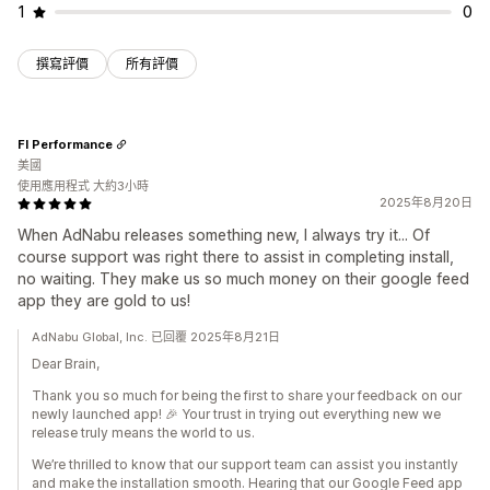
1
0
撰寫評價
所有評價
FI Performance
美國
使用應用程式 大約3小時
2025年8月20日
When AdNabu releases something new, I always try it... Of
course support was right there to assist in completing install,
no waiting. They make us so much money on their google feed
app they are gold to us!
AdNabu Global, Inc. 已回覆 2025年8月21日
Dear Brain,
Thank you so much for being the first to share your feedback on our
newly launched app! 🎉 Your trust in trying out everything new we
release truly means the world to us.
We’re thrilled to know that our support team can assist you instantly
and make the installation smooth. Hearing that our Google Feed app