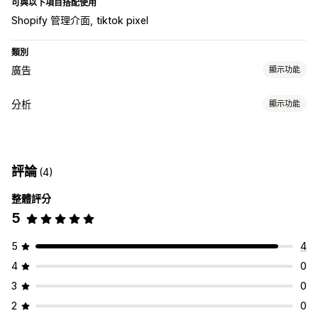
可與以下項目搭配使用
Shopify 管理介面
tiktok pixel
類別
廣告
顯示功能
目標設定
分析
顯示功能
受眾分群
類似受眾
自訂受眾
人口資料
裝置
活動
行為
平台
顧客行為
再行銷
活動追蹤
頁面閱覽量
行銷活動管理
評論
(4)
行銷和銷售
社群媒體
像素管理
整體評分
行銷歸因
結帳分析
購買追蹤
放棄的購物車
像素追蹤
成效分析
5
視覺化內容和報告
互動指標
轉換追蹤
控制面板
曝光次數
UTM 歸因
流量來源
分析控制面板
5
4
4
0
3
0
2
0