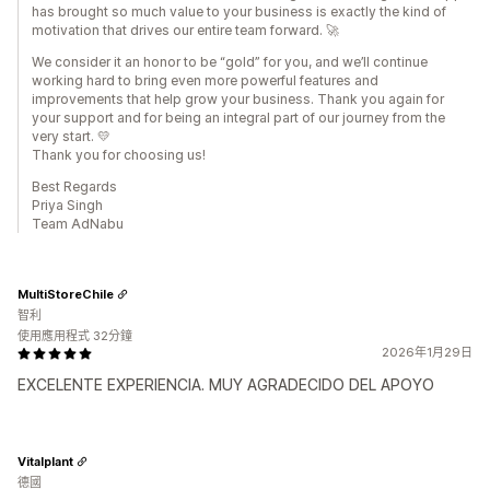
has brought so much value to your business is exactly the kind of
motivation that drives our entire team forward. 🚀
We consider it an honor to be “gold” for you, and we’ll continue
working hard to bring even more powerful features and
improvements that help grow your business. Thank you again for
your support and for being an integral part of our journey from the
very start. 💛
Thank you for choosing us!
Best Regards
Priya Singh
Team AdNabu
MultiStoreChile
智利
使用應用程式 32分鐘
2026年1月29日
EXCELENTE EXPERIENCIA. MUY AGRADECIDO DEL APOYO
Vitalplant
德國