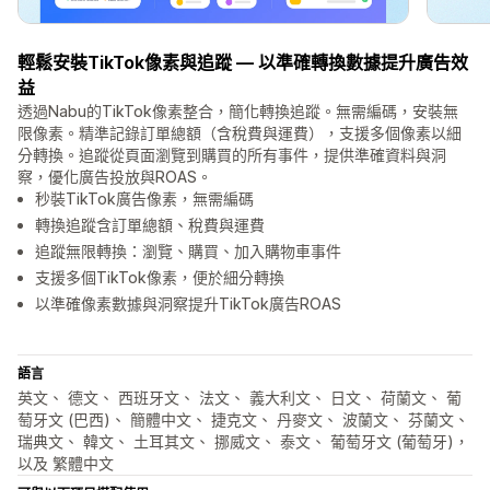
輕鬆安裝TikTok像素與追蹤 — 以準確轉換數據提升廣告效
益
透過Nabu的TikTok像素整合，簡化轉換追蹤。無需編碼，安裝無
限像素。精準記錄訂單總額（含稅費與運費），支援多個像素以細
分轉換。追蹤從頁面瀏覽到購買的所有事件，提供準確資料與洞
察，優化廣告投放與ROAS。
秒裝TikTok廣告像素，無需編碼
轉換追蹤含訂單總額、稅費與運費
追蹤無限轉換：瀏覽、購買、加入購物車事件
支援多個TikTok像素，便於細分轉換
以準確像素數據與洞察提升TikTok廣告ROAS
語言
英文、 德文、 西班牙文、 法文、 義大利文、 日文、 荷蘭文、 葡
萄牙文 (巴西)、 簡體中文、 捷克文、 丹麥文、 波蘭文、 芬蘭文、
瑞典文、 韓文、 土耳其文、 挪威文、 泰文、 葡萄牙文 (葡萄牙)，
以及 繁體中文