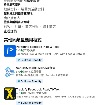
參閱開發者的
隱私權政策
。
檢視顧客資料:
敏感資料、 裝置與活動資料
檢視員工與協作者資料:
商店擁有人
檢視與編輯商店資料:
顧客、 訂單、 商店分析、 線上商店
查看詳情
其他同類型應用程式
Parkour: Facebook Pixel & Feed
滿分 5 顆星
5.0
(175)
•
免費
共有 175 則評價
Facebook Pixel & Meta Pixel (CAPI) with Feed & Catalog
Built for Shopify
Nabu的Meta和Facebook像素
滿分 5 顆星
5.0
(104)
•
免費安裝
共有 104 則評價
精準Meta像素追蹤，提升Facebook廣告效果
Built for Shopify
Trackify Facebook Pixel,TikTok
滿分 5 顆星
4.8
(352)
•
提供免費方案
共有 352 則評價
Track Meta Pixels Facebook, TikTok Pixel, CAPI, Feed & Catalog
Built for Shopify