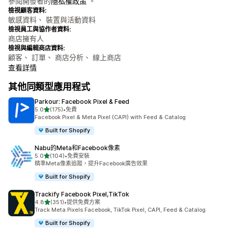
參閱開發者的
隱私權政策
。
檢視顧客資料:
敏感資料、 裝置與活動資料
檢視員工與協作者資料:
商店擁有人
檢視與編輯商店資料:
顧客、 訂單、 商店分析、 線上商店
查看詳情
其他同類型應用程式
Parkour: Facebook Pixel & Feed
滿分 5 顆星
5.0
(175)
•
免費
共有 175 則評價
Facebook Pixel & Meta Pixel (CAPI) with Feed & Catalog
Built for Shopify
Nabu的Meta和Facebook像素
滿分 5 顆星
5.0
(104)
•
免費安裝
共有 104 則評價
精準Meta像素追蹤，提升Facebook廣告效果
Built for Shopify
Trackify Facebook Pixel,TikTok
滿分 5 顆星
4.8
(351)
•
提供免費方案
共有 351 則評價
Track Meta Pixels Facebook, TikTok Pixel, CAPI, Feed & Catalog
Built for Shopify