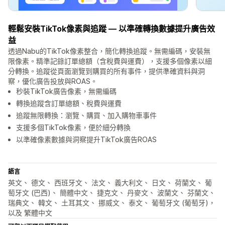
輕鬆安裝TikTok像素與追蹤 — 以準確轉換數據提升廣告效
益
透過Nabu的TikTok像素整合，簡化轉換追蹤。無需編碼，安裝無
限像素。精準記錄訂單總額（含稅費與運費），支援多個像素以細
分轉換。追蹤從頁面瀏覽到購買的所有事件，提供準確資料與洞
察，優化廣告投放與ROAS。
秒裝TikTok廣告像素，無需編碼
轉換追蹤含訂單總額、稅費與運費
追蹤無限轉換：瀏覽、購買、加入購物車事件
支援多個TikTok像素，便於細分轉換
以準確像素數據與洞察提升TikTok廣告ROAS
語言
英文、 德文、 西班牙文、 法文、 義大利文、 日文、 荷蘭文、 葡
萄牙文 (巴西)、 簡體中文、 捷克文、 丹麥文、 波蘭文、 芬蘭文、
瑞典文、 韓文、 土耳其文、 挪威文、 泰文、 葡萄牙文 (葡萄牙)，
以及 繁體中文