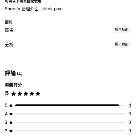
可與以下項目搭配使用
Shopify 管理介面
tiktok pixel
類別
廣告
顯示功能
目標設定
分析
顯示功能
受眾分群
類似受眾
自訂受眾
人口資料
裝置
活動
行為
平台
顧客行為
再行銷
活動追蹤
頁面閱覽量
行銷活動管理
評論
(4)
行銷和銷售
社群媒體
像素管理
整體評分
行銷歸因
結帳分析
購買追蹤
放棄的購物車
像素追蹤
成效分析
5
視覺化內容和報告
互動指標
轉換追蹤
控制面板
曝光次數
UTM 歸因
流量來源
分析控制面板
5
4
4
0
3
0
2
0