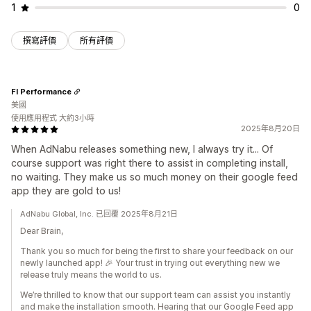
1
0
撰寫評價
所有評價
FI Performance
美國
使用應用程式 大約3小時
2025年8月20日
When AdNabu releases something new, I always try it... Of
course support was right there to assist in completing install,
no waiting. They make us so much money on their google feed
app they are gold to us!
AdNabu Global, Inc. 已回覆 2025年8月21日
Dear Brain,
Thank you so much for being the first to share your feedback on our
newly launched app! 🎉 Your trust in trying out everything new we
release truly means the world to us.
We’re thrilled to know that our support team can assist you instantly
and make the installation smooth. Hearing that our Google Feed app