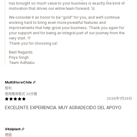
has brought so much value to your business is exactly the kind of
motivation that drives our entire team forward. 🚀
We consider it an honor to be “gold” for you, and we’ll continue
working hard to bring even more powerful features and
improvements that help grow your business. Thank you again for
your support and for being an integral part of our journey from the
very start. 💛
Thank you for choosing us!
Best Regards
Priya Singh
Team AdNabu
MultiStoreChile
智利
使用應用程式 32分鐘
2026年1月29日
EXCELENTE EXPERIENCIA. MUY AGRADECIDO DEL APOYO
Vitalplant
德國