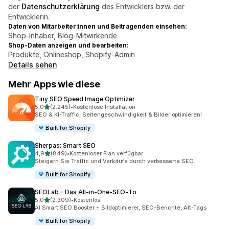
der
Datenschutzerklärung
des Entwicklers bzw. der
Entwicklerin.
Daten von Mitarbeiter:innen und Beitragenden einsehen:
Shop-Inhaber, Blog-Mitwirkende
Shop-Daten anzeigen und bearbeiten:
Produkte, Onlineshop, Shopify-Admin
Details sehen
Mehr Apps wie diese
Tiny SEO Speed Image Optimizer
von 5 Sternen
5,0
(2.245)
•
Kostenlose Installation
2245 Rezensionen insgesamt
SEO & KI-Traffic, Seitengeschwindigkeit & Bilder optimieren!
Built for Shopify
Sherpas: Smart SEO
von 5 Sternen
4,9
(849)
•
Kostenloser Plan verfügbar
849 Rezensionen insgesamt
Steigern Sie Traffic und Verkäufe durch verbesserte SEO.
Built for Shopify
SEOLab – Das All‑in‑One‑SEO‑To
von 5 Sternen
5,0
(2.309)
•
Kostenlos
2309 Rezensionen insgesamt
AI Smart SEO Booster + Bildoptimierer, SEO-Berichte, Alt-Tags
Built for Shopify