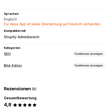
Sprachen
Englisch
Für diese App ist keine Übersetzung auf Deutsch vorhanden.
Kompatibel mit
Shopify-Adminbereich
Kategorien
SEO
Funktionen anzeigen
SEO-Tools
Bild-Editor
Funktionen anzeigen
Bildkomprimierung
Bildoptimierung
Bildoptimierung
Bildkomprimierung
Qualitätskontrolle
SEO
Rezensionen
(8)
Massenbearbeitung
Gesamtbewertung
Datei-Upload
Komprimierung
4,8