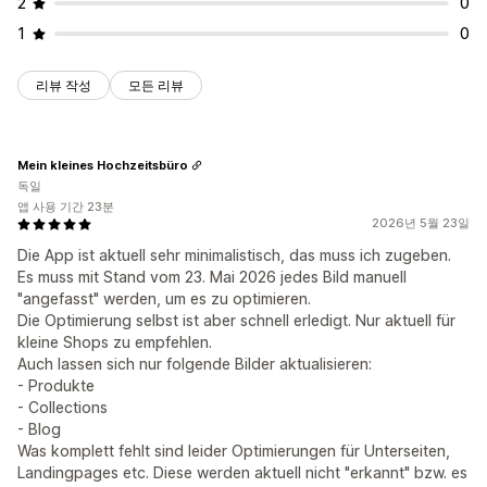
2
0
1
0
리뷰 작성
모든 리뷰
Mein kleines Hochzeitsbüro
독일
앱 사용 기간 23분
2026년 5월 23일
Die App ist aktuell sehr minimalistisch, das muss ich zugeben.
Es muss mit Stand vom 23. Mai 2026 jedes Bild manuell
"angefasst" werden, um es zu optimieren.
Die Optimierung selbst ist aber schnell erledigt. Nur aktuell für
kleine Shops zu empfehlen.
Auch lassen sich nur folgende Bilder aktualisieren:
- Produkte
- Collections
- Blog
Was komplett fehlt sind leider Optimierungen für Unterseiten,
Landingpages etc. Diese werden aktuell nicht "erkannt" bzw. es