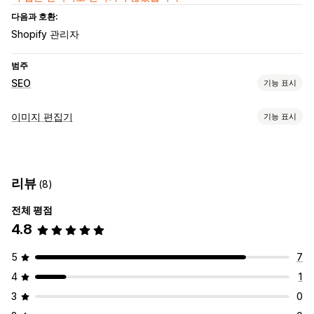
다음과 호환:
Shopify 관리자
범주
SEO
기능 표시
SEO 도구
이미지 편집기
기능 표시
이미지 압축
이미지 최적화
이미지 최적화
이미지 압축
품질 제어
SEO
리뷰
(8)
대량 편집
전체 평점
파일 업로드
압축
4.8
5
7
4
1
3
0