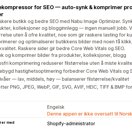
ekompressor for SEO — auto-synk & komprimer prod
er
skere butikk og bedre SEO med Nabu Image Optimizer. Synkr
kter, kolleksjoner og blogginnlegg — ingen manuell jobb. 
ørrelse uten å ofre kvalitet, noe som gir raskere lasting fo
imerer og optimaliserer butikkens bilder med noen få klikk,
kvalitet. Raskere sider gir bedre Core Web Vitals og SEO.
k og komprimer bilder fra produkter, kolleksjoner, blogg
sfri komprimering reduserer filstørrelse uten å miste kvalit
ebygd hastighetsoptimering forbedrer Core Web Vitals og 
ivåer — lav, middels, høy — balanserer filstørrelse/kvalitet
tter PNG, JPEG, WebP, GIF, SVG, AVIF, HEIC, TIFF & BMP fo
Engelsk
Denne appen er ikke oversatt til Nors
rer med
Shopify-administrator