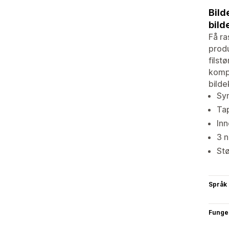
Bild
bild
Få ra
produ
filst
kompr
bilde
Syn
Tap
Inn
3 n
Stø
Språk
Funge