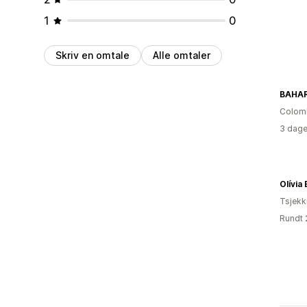
1
0
Skriv en omtale
Alle omtaler
BAHAR
Colom
3 dage
Olívia
Tsjekk
Rundt 