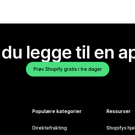
 du legge til en 
Prøv Shopify gratis i tre dager
Populære kategorier
Ressurser
Direktefrakting
Shopifys hje