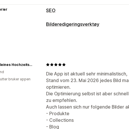
rier
SEO
SEO-verktøy
Bilderedigeringsverktøy
Bildekomprimering
Bildeoptimaliseri
Bildeoptimalisering
Bildekomprimering
Kvalitetskontroll
Masseredigering
Mein kleines Hochzeitsbüro
Filopplasting
Komprimering
and
Die App ist aktuell sehr minimalistisc
utter bruker appen
Stand vom 23. Mai 2026 jedes Bild ma
optimieren.
Die Optimierung selbst ist aber schnell
zu empfehlen.
Auch lassen sich nur folgende Bilder ak
- Produkte
- Collections
- Blog