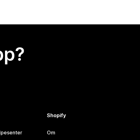
app?
Shopify
lpesenter
Om