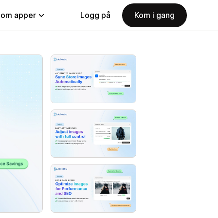
nom apper
Logg på
Kom i gang