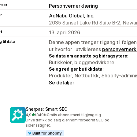
rser
Personvernerklæring
er
AdNabu Global, Inc.
2035 Sunset Lake Rd Suite B-2, Newar
rt
13. april 2026
 til data
Denne appen trenger tilgang til følgen
ut hvorfor i utviklerens
personvernerk
Se data om ansatte og bidragsytere:
Butikkeier, bloggmedvirkere
Se og rediger butikkdata:
Produkter, Nettbutikk, Shopify-admini
Se detaljer
Sherpas: Smart SEO
av 5 stjerner
4,9
(849)
•
Gratis abonnement tilgjengelig
Totalt 849 omtaler
Drive trafikk og salg gjennom forbedret SEO og
sidehastighet.
Built for Shopify