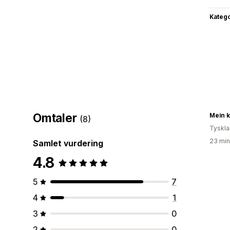
Katego
Omtaler
(8)
Tyskl
23 min
Samlet vurdering
4.8
5
7
4
1
3
0
2
0