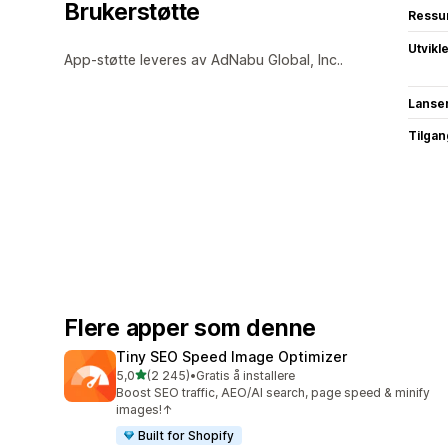
Brukerstøtte
Ressu
Utvikl
App-støtte leveres av AdNabu Global, Inc..
Lanse
Tilgang
Flere apper som denne
Tiny SEO Speed Image Optimizer
av 5 stjerner
5,0
(2 245)
•
Gratis å installere
Totalt 2245 omtaler
Boost SEO traffic, AEO/AI search, page speed & minify
images!↑
Built for Shopify