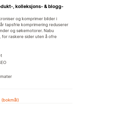
ukt-, kolleksjons- & blogg-
oniser og komprimer bilder i
Vår tapsfrie komprimering reduserer
r kunder og søkemotorer. Nabu
 for raskere sider uten å ofre
et
SEO
rmater
k (bokmål)