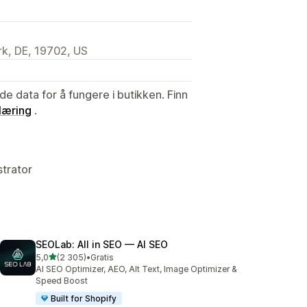
k, DE, 19702, US
de data for å fungere i butikken. Finn
læring
.
strator
SEOLab: All in SEO — AI SEO
av 5 stjerner
5,0
(2 305)
•
Gratis
Totalt 2305 omtaler
AI SEO Optimizer, AEO, Alt Text, Image Optimizer &
Speed Boost
Built for Shopify