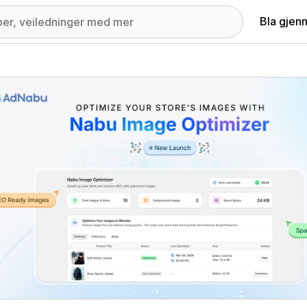
Bla gjen
ri med fremhevede bilder