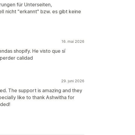
rungen für Unterseiten,
l nicht "erkannt" bzw. es gibt keine
16. mai 2026
ndas shopify. He visto que sí
 perder calidad
29. juni 2026
ed. The support is amazing and they
pecially like to thank Ashwitha for
nded!