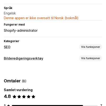
Språk
Engelsk
Denne appen er ikke oversatt til Norsk (bokmål)
Fungerer med
Shopify-administrator
Kategorier
SEO
Vis funksjoner
SEO-verktøy
Bilderedigeringsverktøy
Vis funksjoner
Bildekomprimering
Bildeoptimalisering
Bildeoptimalisering
Bildekomprimering
Kvalitetskontroll
SEO
Omtaler
(8)
Masseredigering
Samlet vurdering
Filopplasting
Komprimering
4.8
5
7