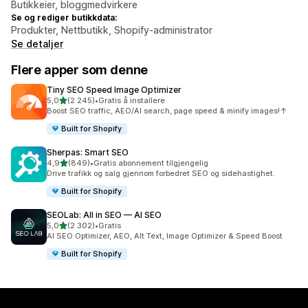
Butikkeier, bloggmedvirkere
Se og rediger butikkdata:
Produkter, Nettbutikk, Shopify-administrator
Se detaljer
Flere apper som denne
Tiny SEO Speed Image Optimizer
av 5 stjerner
5,0
(2 245)
•
Gratis å installere
Totalt 2245 omtaler
Boost SEO traffic, AEO/AI search, page speed & minify images!↑
Built for Shopify
Sherpas: Smart SEO
av 5 stjerner
4,9
(849)
•
Gratis abonnement tilgjengelig
Totalt 849 omtaler
Drive trafikk og salg gjennom forbedret SEO og sidehastighet.
Built for Shopify
SEOLab: All in SEO — AI SEO
av 5 stjerner
5,0
(2 302)
•
Gratis
Totalt 2302 omtaler
AI SEO Optimizer, AEO, Alt Text, Image Optimizer & Speed Boost
Built for Shopify