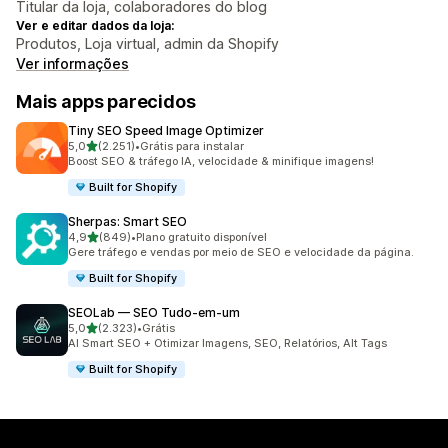
Titular da loja, colaboradores do blog
Ver e editar dados da loja:
Produtos, Loja virtual, admin da Shopify
Ver informações
Mais apps parecidos
Tiny SEO Speed Image Optimizer
de 5 estrelas
5,0
(2.251)
•
Grátis para instalar
2251 avaliações ao todo
Boost SEO & tráfego IA, velocidade & minifique imagens!
Built for Shopify
Sherpas: Smart SEO
de 5 estrelas
4,9
(849)
•
Plano gratuito disponível
849 avaliações ao todo
Gere tráfego e vendas por meio de SEO e velocidade da página.
Built for Shopify
SEOLab — SEO Tudo‑em‑um
de 5 estrelas
5,0
(2.323)
•
Grátis
2323 avaliações ao todo
AI Smart SEO + Otimizar Imagens, SEO, Relatórios, Alt Tags
Built for Shopify