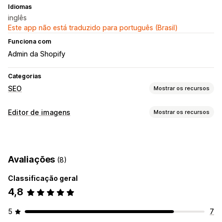
Idiomas
inglês
Este app não está traduzido para português (Brasil)
Funciona com
Admin da Shopify
Categorias
SEO
Mostrar os recursos
Ferramentas de SEO
Editor de imagens
Mostrar os recursos
Compactação de imagens
Otimização de imagens
Otimização de imagens
Compactação de imagens
Controle de qualidade
SEO
Avaliações
(8)
Edição em massa
Classificação geral
Upload de arquivo
Compactação
4,8
5
7