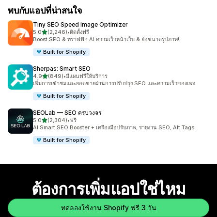
พบกับแอปที่น่าสนใจ
Tiny SEO Speed Image Optimizer
เต็ม 5 ดาว
5.0
(2,246)
•
ติดตั้งฟรี
ทั้งหมด 2246 รีวิว
Boost SEO & ทราฟฟิก AI ความเร็วหน้าเว็บ & ย่อขนาดรูปภาพ!
Built for Shopify
Sherpas: Smart SEO
เต็ม 5 ดาว
4.9
(849)
•
มีแผนฟรีให้บริการ
ทั้งหมด 849 รีวิว
เพิ่มการเข้าชมและยอดขายผ่านการปรับปรุง SEO และความเร็วของเพจ
Built for Shopify
SEOLab — SEO ครบวงจร
เต็ม 5 ดาว
5.0
(2,304)
•
ฟรี
ทั้งหมด 2304 รีวิว
AI Smart SEO Booster + เครื่องมือปรับภาพ, รายงาน SEO, Alt Tags
Built for Shopify
ต้องการเพิ่มแอปใช่ไหม
ทดลองใช้งาน Shopify ฟรี 3 วัน