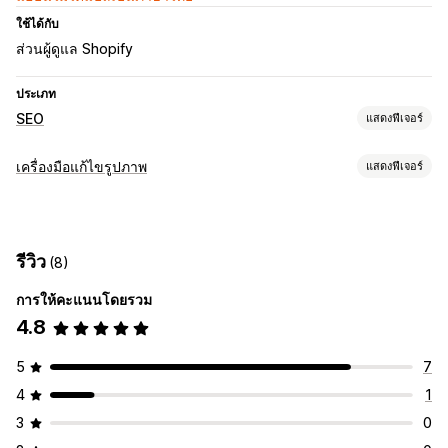
ใช้ได้กับ
ส่วนผู้ดูแล Shopify
ประเภท
SEO
แสดงฟีเจอร์
เครื่องมือ SEO
เครื่องมือแก้ไขรูปภาพ
แสดงฟีเจอร์
การบีบอัดภาพ
การเพิ่มประสิทธิภาพรูปภาพ
การเพิ่มประสิทธิภาพรูปภาพ
การบีบอัดภาพ
การควบคุมคุณภาพ
SEO
รีวิว
(8)
การแก้ไขจำนวนมาก
การให้คะแนนโดยรวม
การอัปโหลดไฟล์
การบีบอัด
4.8
5
7
4
1
3
0