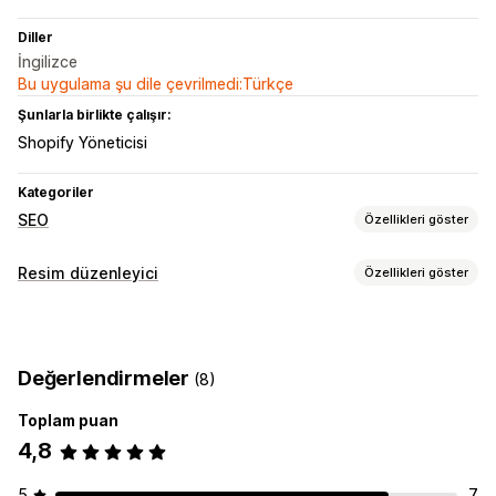
Diller
İngilizce
Bu uygulama şu dile çevrilmedi:Türkçe
Şunlarla birlikte çalışır:
Shopify Yöneticisi
Kategoriler
SEO
Özellikleri göster
SEO araçları
Resim düzenleyici
Özellikleri göster
Görsel sıkıştırma
Görsel optimizasyonu
Görsel optimizasyonu
Görsel sıkıştırma
Kalite kontrolü
SEO
Değerlendirmeler
(8)
Toplu düzenleme
Toplam puan
Dosya yükleme
Sıkıştırma
4,8
5
7