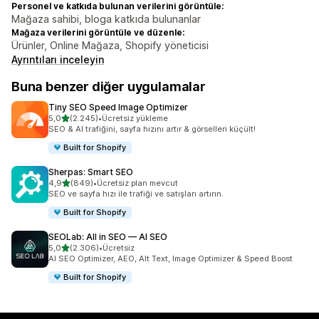
Personel ve katkıda bulunan verilerini görüntüle:
Mağaza sahibi, bloga katkıda bulunanlar
Mağaza verilerini görüntüle ve düzenle:
Ürünler, Online Mağaza, Shopify yöneticisi
Ayrıntıları inceleyin
Buna benzer diğer uygulamalar
Tiny SEO Speed Image Optimizer
5 yıldız üzerinden
5,0
(2.245)
•
Ücretsiz yükleme
toplam 2245 değerlendirme
SEO & AI trafiğini, sayfa hızını artır & görselleri küçült!
Built for Shopify
Sherpas: Smart SEO
5 yıldız üzerinden
4,9
(849)
•
Ücretsiz plan mevcut
toplam 849 değerlendirme
SEO ve sayfa hızı ile trafiği ve satışları artırın.
Built for Shopify
SEOLab: All in SEO — AI SEO
5 yıldız üzerinden
5,0
(2.306)
•
Ücretsiz
toplam 2306 değerlendirme
AI SEO Optimizer, AEO, Alt Text, Image Optimizer & Speed Boost
Built for Shopify