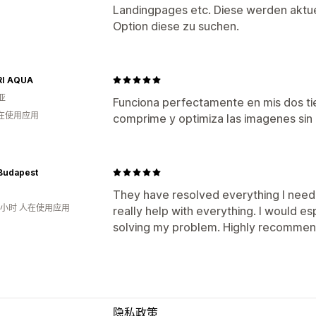
Landingpages etc. Diese werden aktuel
Option diese zu suchen.
I AQUA
亚
Funciona perfectamente en mis dos tie
人在使用应用
comprime y optimiza las imagenes sin
 Budapest
They have resolved everything I need
2小时 人在使用应用
really help with everything. I would es
solving my problem. Highly recomme
隐私政策