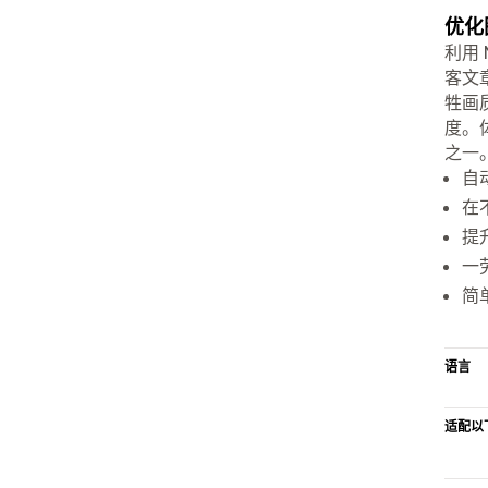
优化
利用 
客文章
牲画
度。
之一
自
在
提
一
简
语言
适配以