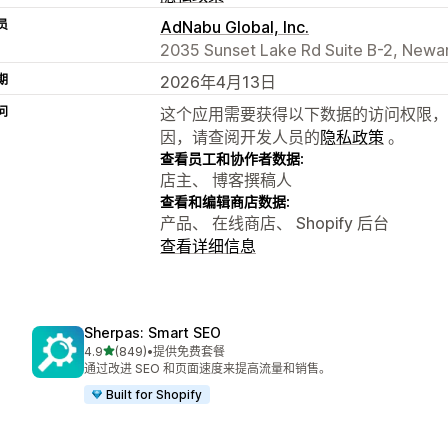
员
AdNabu Global, Inc.
2035 Sunset Lake Rd Suite B-2, Newar
期
2026年4月13日
问
这个应用需要获得以下数据的访问权限，
因，请查阅开发人员的
隐私政策
。
查看员工和协作者数据:
店主、 博客撰稿人
查看和编辑商店数据:
产品、 在线商店、 Shopify 后台
查看详细信息
Sherpas: Smart SEO
星（满分 5 星）
4.9
(849)
•
提供免费套餐
总共 849 条评论
通过改进 SEO 和页面速度来提高流量和销售。
Built for Shopify