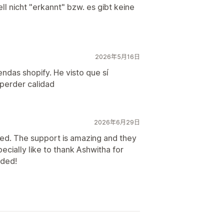
l nicht "erkannt" bzw. es gibt keine
2026年5月16日
ndas shopify. He visto que sí
 perder calidad
2026年6月29日
ed. The support is amazing and they
pecially like to thank Ashwitha for
nded!