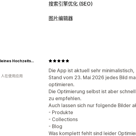
搜索引擎优化 (SEO)
SEO 工具
图片编辑器
图片压缩
图片优化
图片优化
图片压缩
质量控制
SEO
批量编辑
Mein kleines Hochzeitsbüro
文件上传
压缩
Die App ist aktuell sehr minimalistisc
钟 人在使用应用
Stand vom 23. Mai 2026 jedes Bild ma
optimieren.
Die Optimierung selbst ist aber schnell
zu empfehlen.
Auch lassen sich nur folgende Bilder ak
- Produkte
- Collections
- Blog
Was komplett fehlt sind leider Optimie