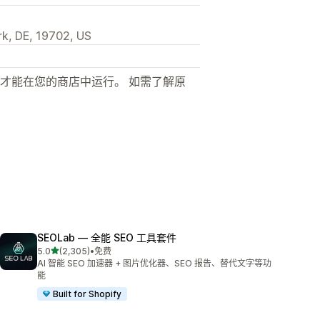
k, DE, 19702, US
才能在您的商店中运行。 如需了解原
SEOLab — 全能 SEO 工具套件
星（满分 5 星）
5.0
(2,305)
•
免费
总共 2305 条评论
AI 智能 SEO 加速器 + 图片优化器、SEO 报告、替代文字等功
能
Built for Shopify