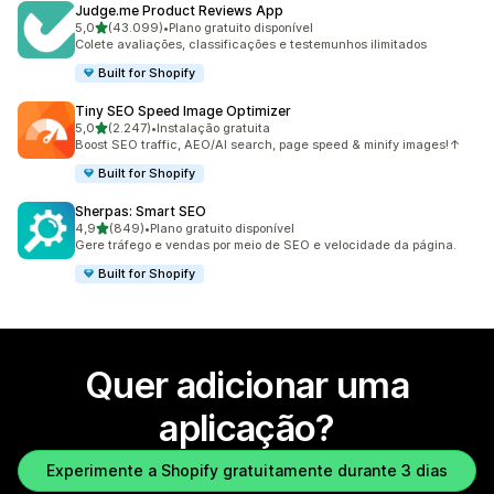
Judge.me Product Reviews App
de 5 estrelas
5,0
(43.099)
•
Plano gratuito disponível
43099 total de avaliações
Colete avaliações, classificações e testemunhos ilimitados
Built for Shopify
Tiny SEO Speed Image Optimizer
de 5 estrelas
5,0
(2.247)
•
Instalação gratuita
2247 total de avaliações
Boost SEO traffic, AEO/AI search, page speed & minify images!↑
Built for Shopify
Sherpas: Smart SEO
de 5 estrelas
4,9
(849)
•
Plano gratuito disponível
849 total de avaliações
Gere tráfego e vendas por meio de SEO e velocidade da página.
Built for Shopify
Quer adicionar uma
aplicação?
Experimente a Shopify gratuitamente durante 3 dias