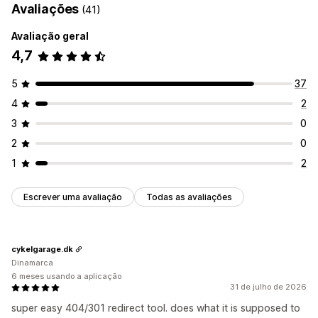
Avaliações
(41)
Avaliação geral
4,7
5
37
4
2
3
0
2
0
1
2
Escrever uma avaliação
Todas as avaliações
cykelgarage.dk
Dinamarca
6 meses usando a aplicação
31 de julho de 2026
super easy 404/301 redirect tool. does what it is supposed to