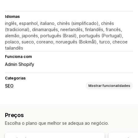
Idiomas
inglês, espanhol, italiano, chinês (simplificado), chinês
(tradicional), dinamarquês, neerlandês, finlandês, francês,
alemão, japonês, português (Brasil), português (Portugal),
polaco, sueco, coreano, norueguês (Bokmål), turco, checoe
tailandês
Funciona com
Admin Shopify
Categorias
SEO
Mostrar funcionalidades
Ferramentas de SEO
Ligações quebradas
Redirecionamentos
Páginas 404
Preços
Edição em lote
Otimização de URL
Escolha o plano que melhor se adequa ao negócio.
Monitorização do desempenho
Análise das ligações