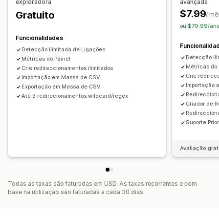
exploradora
avançada
$7.99
Gratuito
/ mê
ou $79.99/ano
Funcionalidades
Funcionalida
Detecção Ilimitada de Ligações
Detecção Il
Métricas do Painel
Métricas do 
Crie redireccionamentos ilimitados
Crie redirec
Importação em Massa de CSV
Importação 
Exportação em Massa de CSV
Redireccion
Até 3 redirecionamentos wildcard/regex
Criador de 
Redireccion
Suporte Prior
Avaliação grat
Todas as taxas são faturadas em USD. As taxas recorrentes e com
base na utilização são faturadas a cada 30 dias.