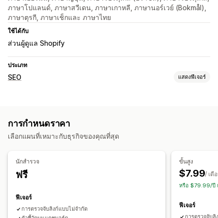
ภาษาโปแลนด์, ภาษาสวีเดน, ภาษาเกาหลี, ภาษานอร์เวย์ (Bokmål),
ภาษาตุรกี, ภาษาเช็กและ ภาษาไทย
ใช้ได้กับ
ส่วนผู้ดูแล Shopify
ประเภท
SEO
แสดงฟีเจอร์
เครื่องมือ SEO
ลิงก์เสีย
การเปลี่ยนเส้นทาง
หน้า 404
การแก้ไขจำนวนมาก
การกำหนดราคา
การเพิ่มประสิทธิภาพ URL
เลือกแผนที่เหมาะกับธุรกิจของคุณที่สุด
การเฝ้าติดตามประสิทธิภาพ
การวิเคราะห์ลิงก์
นักสำรวจ
ขั้นสูง
$7.99
ฟรี
/ เดื
หรือ $79.99/ปี
ฟีเจอร์
ฟีเจอร์
การตรวจจับลิงก์แบบไม่จำกัด
การตรวจจับลิ