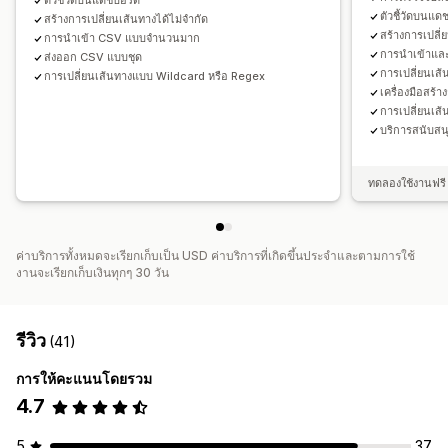
ตัวชี้วัดบนแดชบอร์ด
ตัวชี้วัดบนแด
สร้างการเปลี่ยนเส้นทางได้ไม่จำกัด
สร้างการเปลี่
การนำเข้า CSV แบบจำนวนมาก
การนำเข้าและ
ส่งออก CSV แบบชุด
การเปลี่ยนเส
การเปลี่ยนเส้นทางแบบ Wildcard หรือ Regex
เครื่องมือสร้า
การเปลี่ยนเส
บริการสนับสน
ทดลองใช้งานฟรี 
ค่าบริการทั้งหมดจะเรียกเก็บเป็น USD ค่าบริการที่เกิดขึ้นประจำและตามการใช้
งานจะเรียกเก็บเงินทุกๆ 30 วัน
รีวิว
(41)
การให้คะแนนโดยรวม
4.7
5
37