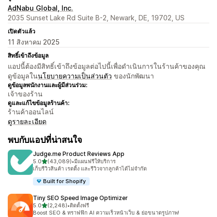
AdNabu Global, Inc.
2035 Sunset Lake Rd Suite B-2, Newark, DE, 19702, US
เปิดตัวแล้ว
11 สิงหาคม 2025
สิทธิ์เข้าถึงข้อมูล
แอปนี้ต้องมีสิทธิ์เข้าถึงข้อมูลต่อไปนี้เพื่อดำเนินการในร้านค้าของคุณ
ดูข้อมูลใน
นโยบายความเป็นส่วนตัว
ของนักพัฒนา
ดูข้อมูลพนักงานและผู้มีส่วนร่วม:
เจ้าของร้าน
ดูและแก้ไขข้อมูลร้านค้า:
ร้านค้าออนไลน์
ดูรายละเอียด
พบกับแอปที่น่าสนใจ
Judge.me Product Reviews App
เต็ม 5 ดาว
5.0
(43,089)
•
มีแผนฟรีให้บริการ
ทั้งหมด 43089 รีวิว
เก็บรีวิวสินค้า เรตติ้ง และรีวิวจากลูกค้าได้ไม่จำกัด
Built for Shopify
Tiny SEO Speed Image Optimizer
เต็ม 5 ดาว
5.0
(2,248)
•
ติดตั้งฟรี
ทั้งหมด 2248 รีวิว
Boost SEO & ทราฟฟิก AI ความเร็วหน้าเว็บ & ย่อขนาดรูปภาพ!