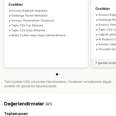
Özellikler
Özellikler
Sınırsız Bağlantı Algılama
Sınırsız Bağ
Gösterge Paneli Metrikleri
Gösterge Pan
Sınırsız Yönlendirme Oluşturun
Sınırsız Yön
Toplu CSV İçe Aktarma
Toplu CSV İ
Toplu CSV Dışa Aktarma
Coğrafi yönl
Maks 3 joker veya regex yönlendirmesi
AI Redirect 
Sınırsız Jok
Öncelikli De
7 günlük ücre
Tüm ücretler USD cinsinden faturalandırılır. Yinelenen ve kullanıma dayalı
ücretler 30 günde bir faturalandırılır.
Değerlendirmeler
(41)
Toplam puan