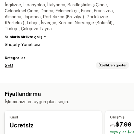
İngilizce, İspanyolca, İtalyanca, Basitleştirilmiş Çince,
Geleneksel Çince, Danca, Felemenkçe, Fince, Fransızca,
Almanca, Japonca, Portekizce (Brezilya), Portekizce
(Portekiz), Lehçe, İsveççe, Korece, Norveççe (Bokmål),
Türkçe, Çekçeve Tayca
Şunlarla birlikte çalışır:
Shopify Yöneticisi
Kategoriler
SEO
Özellikleri göster
SEO araçları
Bozuk bağlantılar
Yeniden Yönlendirmeler
404 sayfaları
Fiyatlandırma
Toplu düzenleme
URL optimizasyonu
İşletmenize en uygun planı seçin.
Performansı izleme
Bağlantı analizi
Kaşif
Gelişmiş
$7.99
Ücretsiz
/ay
veya yılda $79