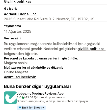
Gizlilik politikası
Geliştirici
AdNabu Global, Inc.
2035 Sunset Lake Rd Suite B-2, Newark, DE, 19702, US
Yayınlanma
11 Ağustos 2025
Veri erişimi
Bu uygulamanın mağazanızda kullanılabilmesi için aşağıdaki
verilere erişmesi gerekir. Nedenini geliştiricinin
gizlilik politikası
belgesinden öğrenin.
Personel ve katkıda bulunan verilerini görüntüle:
Mağaza sahibi
Mağaza verilerini görüntüle ve düzenle:
Online Mağaza
Ayrıntıları inceleyin
Buna benzer diğer uygulamalar
Judge.me Product Reviews App
5 yıldız üzerinden
5,0
(43.023)
•
Ücretsiz plan mevcut
toplam 43023 değerlendirme
Sınırsız ürün yorumu, yıldız puanı ve referans toplayın.
Built for Shopify