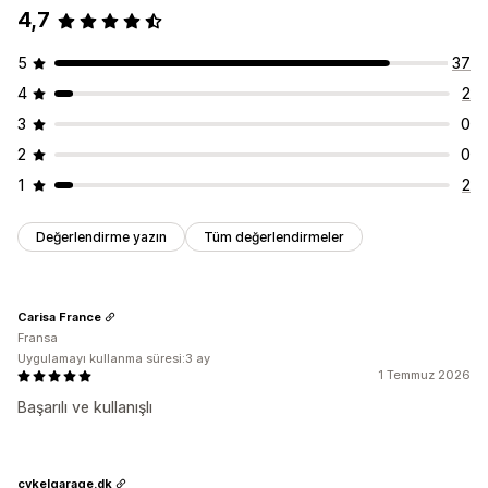
4,7
5
37
4
2
3
0
2
0
1
2
Değerlendirme yazın
Tüm değerlendirmeler
Carisa France
Fransa
Uygulamayı kullanma süresi:3 ay
1 Temmuz 2026
Başarılı ve kullanışlı
cykelgarage.dk