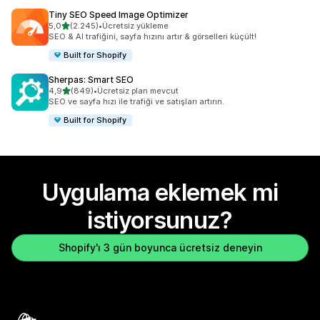
Tiny SEO Speed Image Optimizer
5 yıldız üzerinden
5,0
(2.245)
•
Ücretsiz yükleme
toplam 2245 değerlendirme
SEO & AI trafiğini, sayfa hızını artır & görselleri küçült!
Built for Shopify
Sherpas: Smart SEO
5 yıldız üzerinden
4,9
(849)
•
Ücretsiz plan mevcut
toplam 849 değerlendirme
SEO ve sayfa hızı ile trafiği ve satışları artırın.
Built for Shopify
Uygulama eklemek mi
istiyorsunuz?
Shopify'ı 3 gün boyunca ücretsiz deneyin