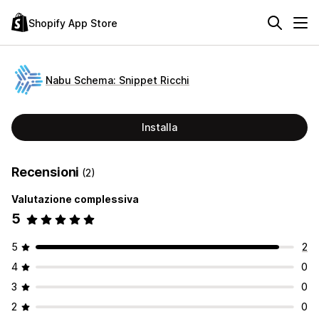
Shopify App Store
Nabu Schema: Snippet Ricchi
Installa
Recensioni
(2)
Valutazione complessiva
5
5
2
4
0
3
0
2
0