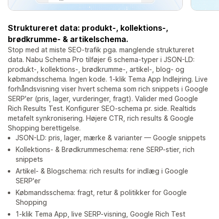
Struktureret data: produkt-, kollektions-,
brødkrumme- & artikelschema.
Stop med at miste SEO-trafik pga. manglende struktureret
data. Nabu Schema Pro tilføjer 6 schema-typer i JSON-LD:
produkt-, kollektions-, brødkrumme-, artikel-, blog- og
købmandsschema. Ingen kode. 1-klik Tema App Indlejring. Live
forhåndsvisning viser hvert schema som rich snippets i Google
SERP'er (pris, lager, vurderinger, fragt). Valider med Google
Rich Results Test. Konfigurer SEO-schema pr. side. Realtids
metafelt synkronisering. Højere CTR, rich results & Google
Shopping berettigelse.
JSON-LD: pris, lager, mærke & varianter — Google snippets
Kollektions- & Brødkrummeschema: rene SERP-stier, rich
snippets
Artikel- & Blogschema: rich results for indlæg i Google
SERP'er
Købmandsschema: fragt, retur & politikker for Google
Shopping
1-klik Tema App, live SERP-visning, Google Rich Test