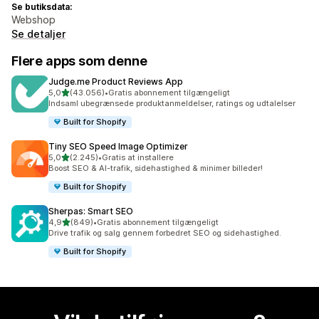
Se butiksdata:
Webshop
Se detaljer
Flere apps som denne
Judge.me Product Reviews App
ud af 5 stjerner
5,0
(43.056)
•
Gratis abonnement tilgængeligt
43056 anmeldelser i alt
Indsaml ubegrænsede produktanmeldelser, ratings og udtalelser
Built for Shopify
Tiny SEO Speed Image Optimizer
ud af 5 stjerner
5,0
(2.245)
•
Gratis at installere
2245 anmeldelser i alt
Boost SEO & AI-trafik, sidehastighed & minimer billeder!
Built for Shopify
Sherpas: Smart SEO
ud af 5 stjerner
4,9
(849)
•
Gratis abonnement tilgængeligt
849 anmeldelser i alt
Drive trafik og salg gennem forbedret SEO og sidehastighed.
Built for Shopify