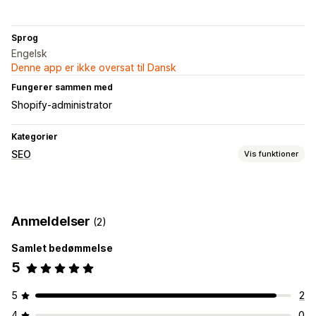
Sprog
Engelsk
Denne app er ikke oversat til Dansk
Fungerer sammen med
Shopify-administrator
Kategorier
SEO
Vis funktioner
SEO-værktøjer
Udvidede kodestykker
Skemaer
Anmeldelser
(2)
Overvågning af resultater
Samlet bedømmelse
SEO-score
5
5
2
4
0