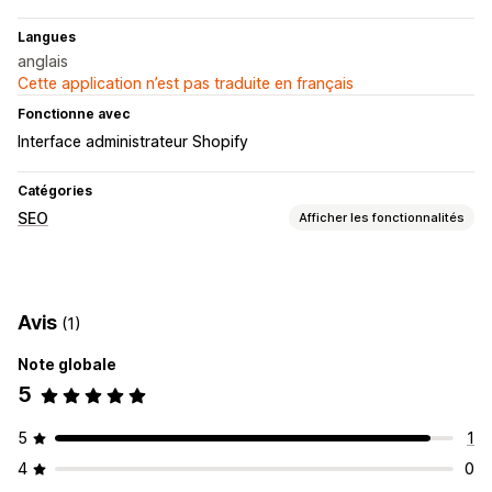
Langues
anglais
Cette application n’est pas traduite en français
Fonctionne avec
Interface administrateur Shopify
Catégories
SEO
Afficher les fonctionnalités
Outils SEO
Extraits enrichis
Schémas
Avis
(1)
Suivi des performances
Note globale
Note SEO
5
5
1
4
0