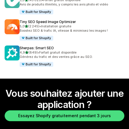
5,0
(43 025)
•
Forfait gratuit disponible
43025 avis au total
Avis de produits illimités, y compris les avis photo et vidéo
Built for Shopify
Tiny SEO Speed Image Optimizer
étoile(s) sur 5
5,0
(2 245)
•
Installation gratuite
2245 avis au total
Boostez SEO & trafic IA, vitesse & minimisez les images !
Built for Shopify
Sherpas: Smart SEO
étoile(s) sur 5
4,9
(849)
•
Forfait gratuit disponible
849 avis au total
Générez du trafic et des ventes grâce au SEO.
Built for Shopify
Vous souhaitez ajouter une
application ?
Essayez Shopify gratuitement pendant 3 jours