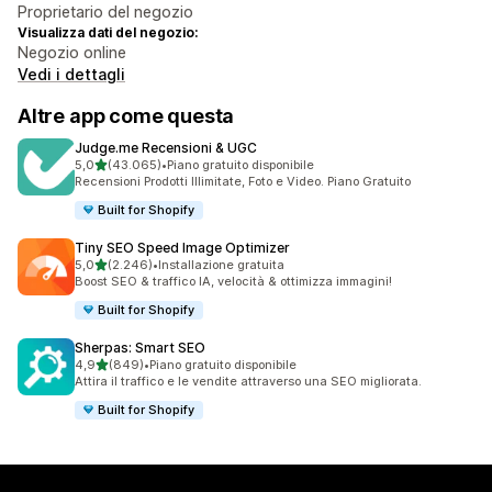
Proprietario del negozio
Visualizza dati del negozio:
Negozio online
Vedi i dettagli
Altre app come questa
Judge.me Recensioni & UGC
stelle su 5
5,0
(43.065)
•
Piano gratuito disponibile
43065 recensioni totali
Recensioni Prodotti Illimitate, Foto e Video. Piano Gratuito
Built for Shopify
Tiny SEO Speed Image Optimizer
stelle su 5
5,0
(2.246)
•
Installazione gratuita
2246 recensioni totali
Boost SEO & traffico IA, velocità & ottimizza immagini!
Built for Shopify
Sherpas: Smart SEO
stelle su 5
4,9
(849)
•
Piano gratuito disponibile
849 recensioni totali
Attira il traffico e le vendite attraverso una SEO migliorata.
Built for Shopify