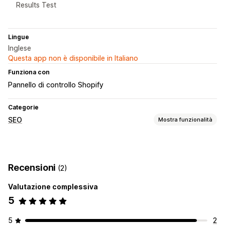
Results Test
Lingue
Inglese
Questa app non è disponibile in Italiano
Funziona con
Pannello di controllo Shopify
Categorie
SEO
Mostra funzionalità
Strumenti SEO
Rich snippet
Schemas
Recensioni
(2)
Monitoraggio delle performance
Valutazione complessiva
Punteggio SEO
5
5
2