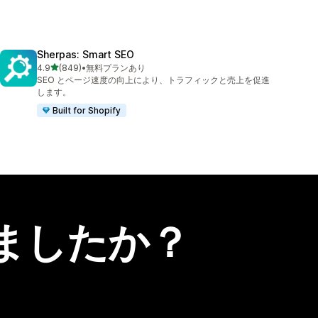
Sherpas: Smart SEO
5つ星中
4.9
(849)
•
無料プランあり
合計レビュー数：849件
SEO とページ速度の向上により、トラフィックと売上を促進
します。
Built for Shopify
ましたか？