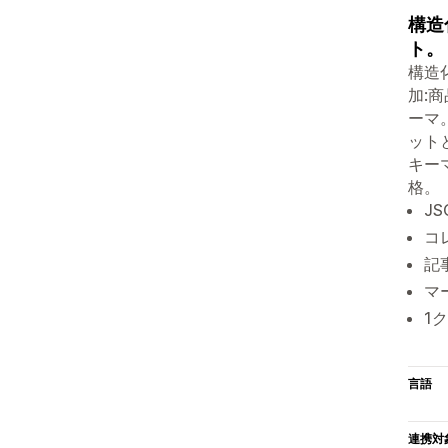
構造
ト。
構造化
加:
ーマ
ット
キー
格。
J
コ
記
マ
1
言語
連携対