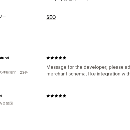
リー
SEO
SEOツール
リッチスニペット
スキーマ
パフォーマンスのモニタリング
tural
SEOスコア
Message for the developer, please ad
の使用期間：23分
merchant schema, like integration wit
al
カ合衆国