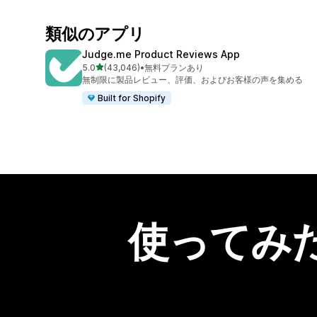
類似のアプリ
Judge.me Product Reviews App
5つ星中
5.0
(43,046)
•
無料プランあり
合計レビュー数：43046件
無制限に製品レビュー、評価、およびお客様の声を集める
Built for Shopify
使ってみ