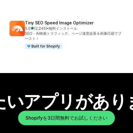
Tiny SEO Speed Image Optimizer
5つ星中
5.0
(2,245)
•
無料インストール
合計レビュー数：2245件
SEO・AI検索トラフィック、ページ速度改善＆画像圧縮でブ
ースト！
Built for Shopify
たいアプリがあり
Shopifyを3日間無料でお試しください