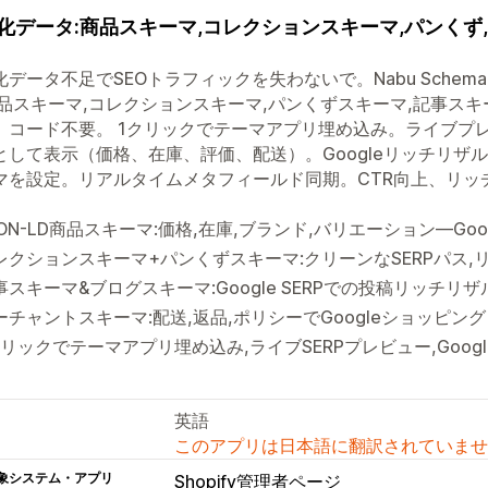
化データ:商品スキーマ,コレクションスキーマ,パンくず
データ不足でSEOトラフィックを失わないで。Nabu Schema 
商品スキーマ,コレクションスキーマ,パンくずスキーマ,記事スキ
。コード不要。 1クリックでテーマアプリ埋め込み。ライブプレビュ
として表示（価格、在庫、評価、配送）。Googleリッチリザル
マを設定。リアルタイムメタフィールド同期。CTR向上、リッチ
SON-LD商品スキーマ:価格,在庫,ブランド,バリエーション—Go
レクションスキーマ+パンくずスキーマ:クリーンなSERPパス,
事スキーマ&ブログスキーマ:Google SERPでの投稿リッチリザ
ーチャントスキーマ:配送,返品,ポリシーでGoogleショッピン
クリックでテーマアプリ埋め込み,ライブSERPプレビュー,Goo
英語
このアプリは日本語に翻訳されていませ
象システム・アプリ
Shopify管理者ページ