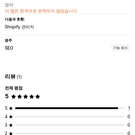
영어
이 앱은 한국어로 번역되지 않았습니다
다음과 호환:
Shopify 관리자
범주
SEO
기능 표시
SEO 도구
리치 코드 조각
스키마
리뷰
(1)
실적 모니터링
전체 평점
SEO 점수
5
5
1
4
0
3
0
2
0