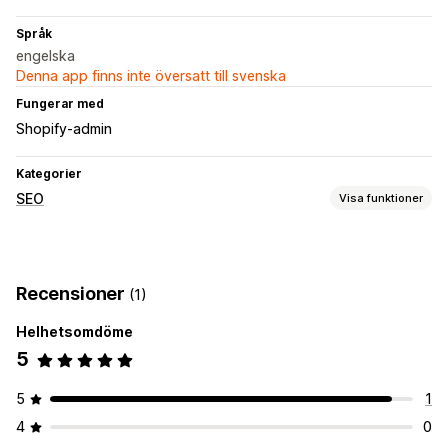
Språk
engelska
Denna app finns inte översatt till svenska
Fungerar med
Shopify-admin
Kategorier
SEO
Visa funktioner
SEO-verktyg
Textfragment
Scheman
Recensioner
(1)
Övervakning av prestanda
Helhetsomdöme
SEO-poäng
5
5
1
4
0