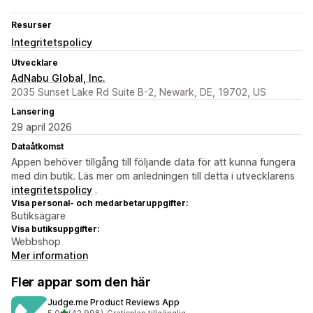
Resurser
Integritetspolicy
Utvecklare
AdNabu Global, Inc.
2035 Sunset Lake Rd Suite B-2, Newark, DE, 19702, US
Lansering
29 april 2026
Dataåtkomst
Appen behöver tillgång till följande data för att kunna fungera
med din butik. Läs mer om anledningen till detta i utvecklarens
integritetspolicy
.
Visa personal- och medarbetaruppgifter:
Butiksägare
Visa butiksuppgifter:
Webbshop
Mer information
Fler appar som den här
Judge.me Product Reviews App
av 5 stjärnor