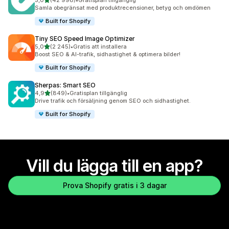
5,0
(42 998)
•
Gratisplan tillgänglig
42998 recensioner totalt
Samla obegränsat med produktrecensioner, betyg och omdömen
Built for Shopify
Tiny SEO Speed Image Optimizer
av 5 stjärnor
5,0
(2 245)
•
Gratis att installera
2245 recensioner totalt
Boost SEO & AI-trafik, sidhastighet & optimera bilder!
Built for Shopify
Sherpas: Smart SEO
av 5 stjärnor
4,9
(849)
•
Gratisplan tillgänglig
849 recensioner totalt
Drive trafik och försäljning genom SEO och sidhastighet.
Built for Shopify
Vill du lägga till en app?
Prova Shopify gratis i 3 dagar