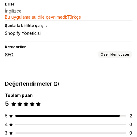
Diller
İngilizce
Bu uygulama şu dile çevrilmedi:Türkçe
Şunlarla birlikte çalışır:
Shopify Yöneticisi
Kategoriler
SEO
Özellikleri göster
SEO araçları
Zengin sonuçlar
Şemalar
Değerlendirmeler
(2)
Performansı izleme
Toplam puan
SEO puanı
5
5
2
4
0
3
0