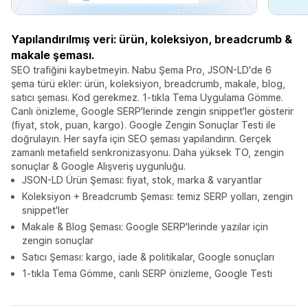
Yapılandırılmış veri: ürün, koleksiyon, breadcrumb &
makale şeması.
SEO trafiğini kaybetmeyin. Nabu Şema Pro, JSON-LD'de 6
şema türü ekler: ürün, koleksiyon, breadcrumb, makale, blog,
satıcı şeması. Kod gerekmez. 1-tıkla Tema Uygulama Gömme.
Canlı önizleme, Google SERP'lerinde zengin snippet'ler gösterir
(fiyat, stok, puan, kargo). Google Zengin Sonuçlar Testi ile
doğrulayın. Her sayfa için SEO şeması yapılandırın. Gerçek
zamanlı metafield senkronizasyonu. Daha yüksek TO, zengin
sonuçlar & Google Alışveriş uygunluğu.
JSON-LD Ürün Şeması: fiyat, stok, marka & varyantlar
Koleksiyon + Breadcrumb Şeması: temiz SERP yolları, zengin
snippet'ler
Makale & Blog Şeması: Google SERP'lerinde yazılar için
zengin sonuçlar
Satıcı Şeması: kargo, iade & politikalar, Google sonuçları
1-tıkla Tema Gömme, canlı SERP önizleme, Google Testi