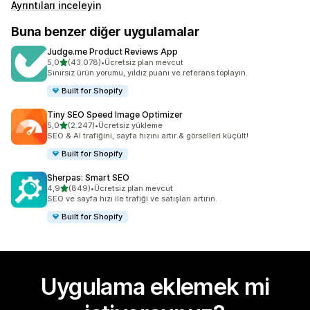
Ayrıntıları inceleyin
Buna benzer diğer uygulamalar
Judge.me Product Reviews App
5 yıldız üzerinden
5,0
(43.078)
•
Ücretsiz plan mevcut
toplam 43078 değerlendirme
Sınırsız ürün yorumu, yıldız puanı ve referans toplayın.
Built for Shopify
Tiny SEO Speed Image Optimizer
5 yıldız üzerinden
5,0
(2.247)
•
Ücretsiz yükleme
toplam 2247 değerlendirme
SEO & AI trafiğini, sayfa hızını artır & görselleri küçült!
Built for Shopify
Sherpas: Smart SEO
5 yıldız üzerinden
4,9
(849)
•
Ücretsiz plan mevcut
toplam 849 değerlendirme
SEO ve sayfa hızı ile trafiği ve satışları artırın.
Built for Shopify
Uygulama eklemek mi