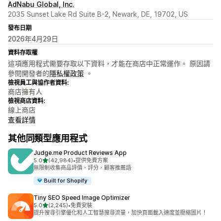
AdNabu Global, Inc.
2035 Sunset Lake Rd Suite B-2, Newark, DE, 19702, US
發布日期
2026年4月29日
資料存取權
這項應用程式需要存取以下資料，才能在商店中正常運作。 原因請
參閱開發者的
隱私權政策
。
檢視員工與協作者資料:
商店擁有人
檢視商店資料:
線上商店
查看詳情
其他同類型應用程式
Judge.me Product Reviews App
滿分 5 顆星
5.0
(42,984)
•
提供免費方案
共有 42984 則評價
無限制收集商品評價、評分、顧客推薦語
Built for Shopify
Tiny SEO Speed Image Optimizer
滿分 5 顆星
5.0
(2,245)
•
免費安裝
共有 2245 則評價
提升搜尋引擎優化和人工智慧搜尋流量，加快頁面載入速度並壓縮圖片！