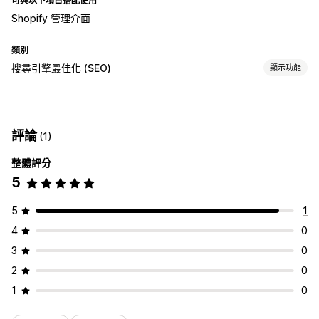
可與以下項目搭配使用
Shopify 管理介面
類別
搜尋引擎最佳化 (SEO)
顯示功能
搜尋引擎最佳化 (SEO) 工具
豐富程式碼片段
結構化資料
評論
(1)
追蹤成效
整體評分
搜尋引擎最佳化 (SEO) 分數
5
5
1
4
0
3
0
2
0
1
0