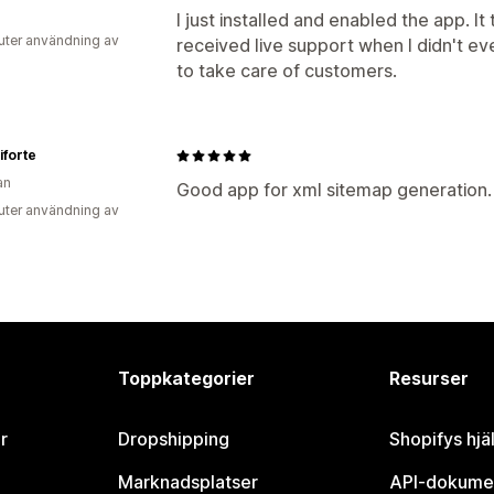
I just installed and enabled the app. I
uter användning av
received live support when I didn't e
to take care of customers.
forte
an
Good app for xml sitemap generation.
uter användning av
Toppkategorier
Resurser
r
Dropshipping
Shopifys hjä
Marknadsplatser
API-dokume