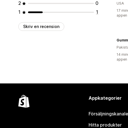
2
0
USA
17 min
1
1
appen
Skriv en recension
Gummi
Pakist
14 min
appen
Appkategorier
Försäljningskanale
Hitta produkter