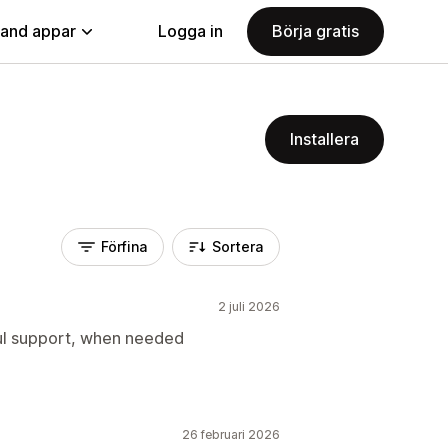
land appar
Logga in
Börja gratis
Installera
Förfina
Sortera
2 juli 2026
ful support, when needed
26 februari 2026