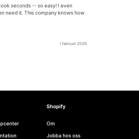
t took seconds -- so easy! I even
ven need it. This company knows how
1 februari 2026
Shopify
lpcenter
Om
ntation
Jobba hos oss