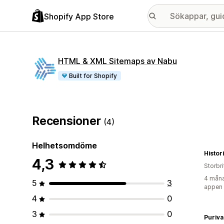
Shopify App Store
HTML & XML Sitemaps av Nabu
Built for Shopify
Recensioner
(4)
Helhetsomdöme
Histor
4,3
Storbr
4 måna
5
3
appen
4
0
3
0
Puriva