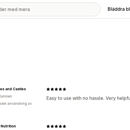
Bläddra b
ies and Castles
itannien
Easy to use with no hassle. Very help
der användning av
 Nutrition