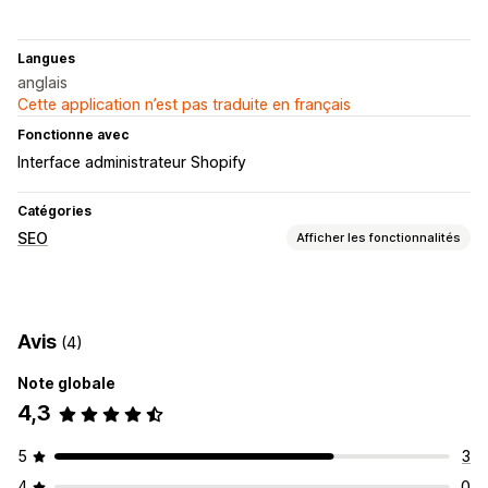
Langues
anglais
Cette application n’est pas traduite en français
Fonctionne avec
Interface administrateur Shopify
Catégories
SEO
Afficher les fonctionnalités
Outils SEO
Plans du site
Avis
(4)
Suivi des performances
Note globale
Audits
Suivi du classement
4,3
5
3
4
0