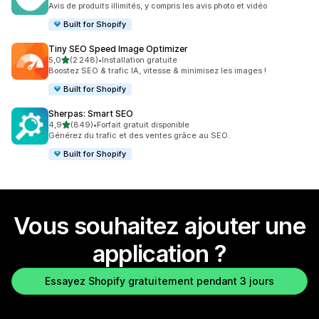
Avis de produits illimités, y compris les avis photo et vidéo
Built for Shopify
Tiny SEO Speed Image Optimizer
étoile(s) sur 5
5,0
(2 248)
•
Installation gratuite
2248 avis au total
Boostez SEO & trafic IA, vitesse & minimisez les images !
Built for Shopify
Sherpas: Smart SEO
étoile(s) sur 5
4,9
(849)
•
Forfait gratuit disponible
849 avis au total
Générez du trafic et des ventes grâce au SEO.
Built for Shopify
Vous souhaitez ajouter une
application ?
Essayez Shopify gratuitement pendant 3 jours