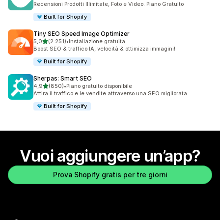
Recensioni Prodotti Illimitate, Foto e Video. Piano Gratuito
Built for Shopify
Tiny SEO Speed Image Optimizer
stelle su 5
5,0
(2.251)
•
Installazione gratuita
2251 recensioni totali
Boost SEO & traffico IA, velocità & ottimizza immagini!
Built for Shopify
Sherpas: Smart SEO
stelle su 5
4,9
(850)
•
Piano gratuito disponibile
850 recensioni totali
Attira il traffico e le vendite attraverso una SEO migliorata.
Built for Shopify
Vuoi aggiungere un’app?
Prova Shopify gratis per tre giorni