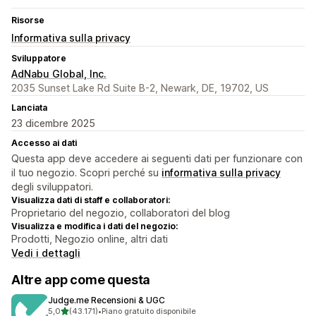
Risorse
Informativa sulla privacy
Sviluppatore
AdNabu Global, Inc.
2035 Sunset Lake Rd Suite B-2, Newark, DE, 19702, US
Lanciata
23 dicembre 2025
Accesso ai dati
Questa app deve accedere ai seguenti dati per funzionare con
il tuo negozio. Scopri perché su
informativa sulla privacy
degli sviluppatori.
Visualizza dati di staff e collaboratori:
Proprietario del negozio, collaboratori del blog
Visualizza e modifica i dati del negozio:
Prodotti, Negozio online, altri dati
Vedi i dettagli
Altre app come questa
Judge.me Recensioni & UGC
stelle su 5
5,0
(43.171)
•
Piano gratuito disponibile
43171 recensioni totali