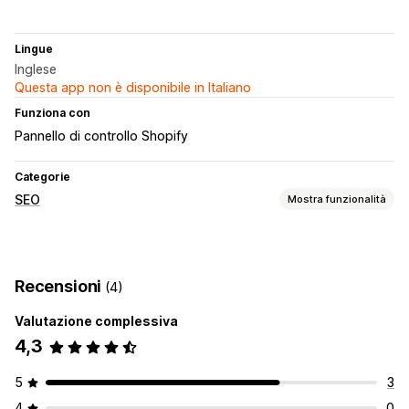
Lingue
Inglese
Questa app non è disponibile in Italiano
Funziona con
Pannello di controllo Shopify
Categorie
SEO
Mostra funzionalità
Strumenti SEO
Mappe dei siti
Recensioni
(4)
Monitoraggio delle performance
Valutazione complessiva
Verifiche
Monitoraggio del posizionamento
4,3
5
3
4
0