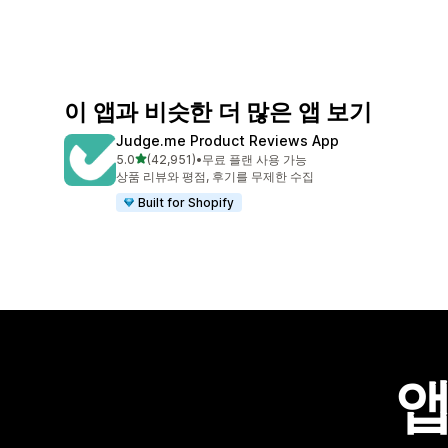
이 앱과 비슷한 더 많은 앱 보기
Judge.me Product Reviews App
별 5개 중
5.0
(42,951)
•
무료 플랜 사용 가능
총 리뷰 42951개
상품 리뷰와 평점, 후기를 무제한 수집
Built for Shopify
앱