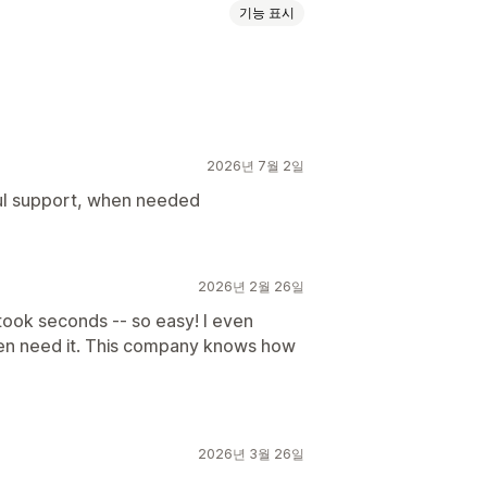
기능 표시
2026년 7월 2일
ful support, when needed
2026년 2월 26일
t took seconds -- so easy! I even
ven need it. This company knows how
2026년 3월 26일