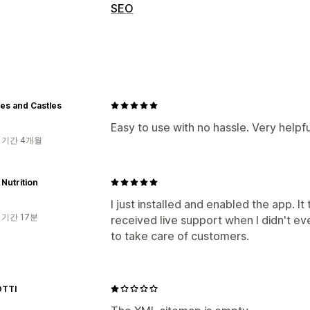
SEO
SEO 도구
사이트 맵
실적 모니터링
ies and Castles
감사
순위 추적
Easy to use with no hassle. Very help
 기간 4개월
 Nutrition
I just installed and enabled the app. I
 기간 17분
received live support when I didn't e
to take care of customers.
OTTI