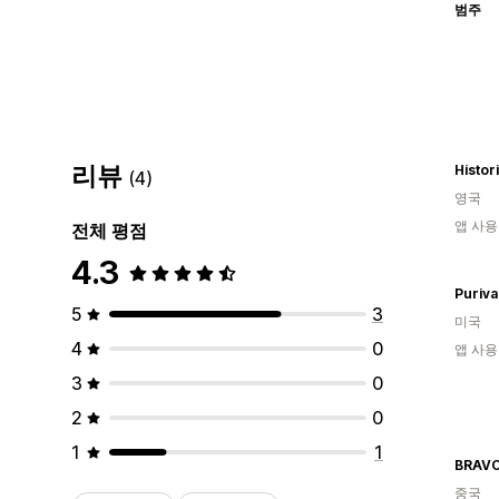
범주
리뷰
Histor
(4)
영국
앱 사용
전체 평점
4.3
Puriva
5
3
미국
4
0
앱 사용
3
0
2
0
1
1
BRAV
중국