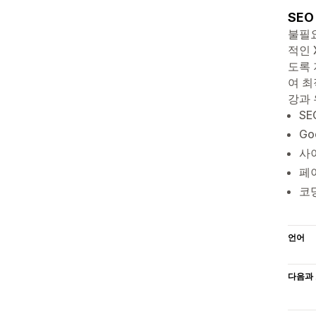
SEO
불필요
적인 
도록 
여 최
강과
SE
Go
사이
페이
코딩
언어
다음과 