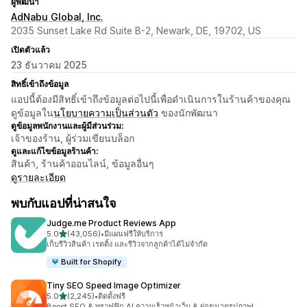
ผู้พัฒนา
AdNabu Global, Inc.
2035 Sunset Lake Rd Suite B-2, Newark, DE, 19702, US
เปิดตัวแล้ว
23 ธันวาคม 2025
สิทธิ์เข้าถึงข้อมูล
แอปนี้ต้องมีสิทธิ์เข้าถึงข้อมูลต่อไปนี้เพื่อดำเนินการในร้านค้าของคุณ
ดูข้อมูลใน
นโยบายความเป็นส่วนตัว
ของนักพัฒนา
ดูข้อมูลพนักงานและผู้มีส่วนร่วม:
เจ้าของร้าน, ผู้ร่วมเขียนบล็อก
ดูและแก้ไขข้อมูลร้านค้า:
สินค้า, ร้านค้าออนไลน์, ข้อมูลอื่นๆ
ดูรายละเอียด
พบกับแอปที่น่าสนใจ
Judge.me Product Reviews App
เต็ม 5 ดาว
5.0
(43,056)
•
มีแผนฟรีให้บริการ
ทั้งหมด 43056 รีวิว
เก็บรีวิวสินค้า เรตติ้ง และรีวิวจากลูกค้าได้ไม่จำกัด
Built for Shopify
Tiny SEO Speed Image Optimizer
เต็ม 5 ดาว
5.0
(2,245)
•
ติดตั้งฟรี
ทั้งหมด 2245 รีวิว
Boost SEO & ทราฟฟิก AI ความเร็วหน้าเว็บ & ย่อขนาดรูปภาพ!