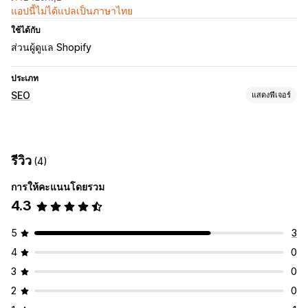
แอปนี้ไม่ได้แปลเป็นภาษาไทย
ใช้ได้กับ
ส่วนผู้ดูแล Shopify
ประเภท
SEO
แสดงฟีเจอร์
เครื่องมือ SEO
แผนผังเว็บไซต์
รีวิว
(4)
การเฝ้าติดตามประสิทธิภาพ
การให้คะแนนโดยรวม
การตรวจสอบ
การติดตามอันดับ
4.3
5
3
4
0
3
0
2
0