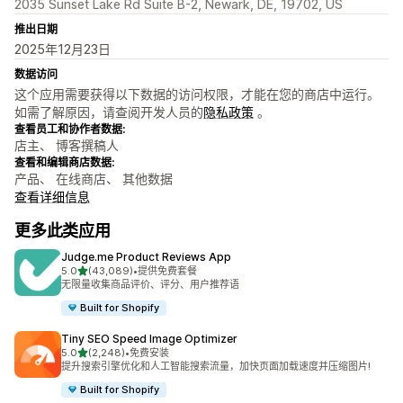
2035 Sunset Lake Rd Suite B-2, Newark, DE, 19702, US
推出日期
2025年12月23日
数据访问
这个应用需要获得以下数据的访问权限，才能在您的商店中运行。
如需了解原因，请查阅开发人员的
隐私政策
。
查看员工和协作者数据:
店主、 博客撰稿人
查看和编辑商店数据:
产品、 在线商店、 其他数据
查看详细信息
更多此类应用
Judge.me Product Reviews App
星（满分 5 星）
5.0
(43,089)
•
提供免费套餐
总共 43089 条评论
无限量收集商品评价、评分、用户推荐语
Built for Shopify
Tiny SEO Speed Image Optimizer
星（满分 5 星）
5.0
(2,248)
•
免费安装
总共 2248 条评论
提升搜索引擎优化和人工智能搜索流量，加快页面加载速度并压缩图片!
Built for Shopify