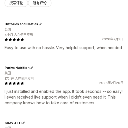
撰写评论
所有评论
Histories and Castles
英国
4个月 人在使用应用
2026年7月2日
Easy to use with no hassle. Very helpful support, when needed
Puriva Nutrition
美国
17分钟 人在使用应用
2026年2月26日
I just installed and enabled the app. It took seconds -- so easy!
I even received live support when I didn't even need it. This
company knows how to take care of customers.
BRAVOTTI