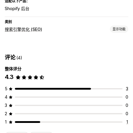
适配以下产品：
Shopify 后台
类别
搜索引擎优化 (SEO)
显示功能
SEO 工具
站点地图
评论
(4)
监控绩效
整体评分
审核
排名跟踪
4.3
5
3
4
0
3
0
2
0
1
1