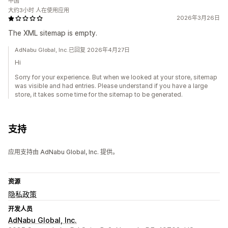
中国
大约3小时 人在使用应用
2026年3月26日
The XML sitemap is empty.
AdNabu Global, Inc.已回复 2026年4月27日
Hi
Sorry for your experience. But when we looked at your store, sitemap
was visible and had entries. Please understand if you have a large
store, it takes some time for the sitemap to be generated.
支持
应用支持由 AdNabu Global, Inc. 提供。
资源
隐私政策
开发人员
AdNabu Global, Inc.