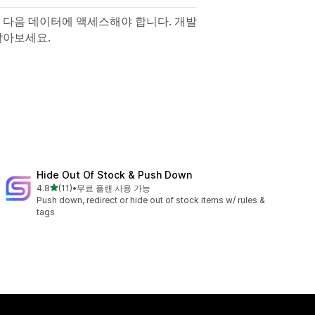
 다음 데이터에 액세스해야 합니다. 개발
알아보세요.
Hide Out Of Stock & Push Down
별 5개 중
4.8
(11)
•
무료 플랜 사용 가능
총 리뷰 11개
Push down, redirect or hide out of stock items w/ rules &
tags