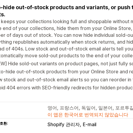
-hide out-of-stock products and variants, or push
ts.
keeps your collections looking full and shoppable without
e end of your collections, hide them from your Online Store,
r of days out of stock. You can now hide individual sold-ou
thing republishes automatically when stock returns, and hi
ad of 404s. Low stock and out-of-stock email alerts tell yo
omatically move sold-out products to the end of your colle
W] Hide sold-out variants on product pages, not just fully s
o-hide out-of-stock products from your Online Store and re
 stock and out-of-stock email alerts so you can reorder in 
id 404 errors with SEO-friendly redirects for hidden produc
영어, 프랑스어, 독일어, 일본어, 포르투
이 앱은 한국어로 번역되지 않았습니다
호환:
Shopify 관리자
E-mail