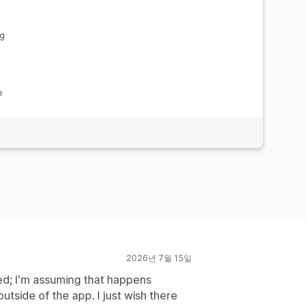
ng
e
2026년 7월 15일
ed; I'm assuming that happens
side of the app. I just wish there