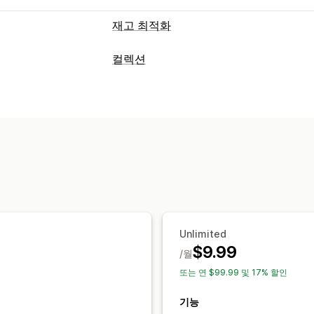
재고 최적화
재고 관리
컬렉션
재고 추적
여러 위치
실시간 업데이트
분류 작업
주문 관리
자동
수동
아래로 내리기
제품 숨기기
대량 처리
선주문
컬렉션 관리
알림 및 분석
재고 알림
실시간 업데이트
재입고 알림
제품 보충 알림
재고 부족 
이메일 알림
Unlimited
$9.99
/월
또는 연 $99.99 및 17% 할인
기능