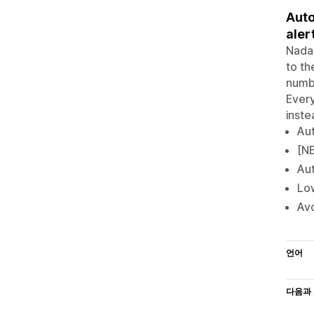
Auto
aler
Nada 
to th
numbe
Every
inste
Aut
[NE
Aut
Low
Avo
언어
다음과 