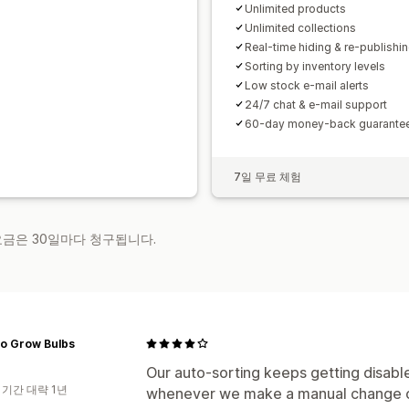
Unlimited products
Unlimited collections
Real-time hiding & re-publishi
Sorting by inventory levels
Low stock e-mail alerts
24/7 chat & e-mail support
60-day money-back guarante
7일 무료 체험
 요금은 30일마다 청구됩니다.
To Grow Bulbs
Our auto-sorting keeps getting disabl
 기간 대략 1년
whenever we make a manuaI change out