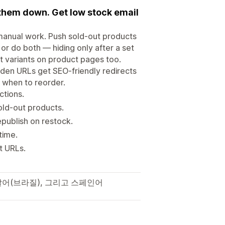
 them down. Get low stock email
 manual work. Push sold-out products
 or do both — hiding only after a set
t variants on product pages too.
dden URLs get SEO-friendly redirects
u when to reorder.
ctions.
old-out products.
publish on restock.
time.
t URLs.
갈어(브라질), 그리고 스페인어