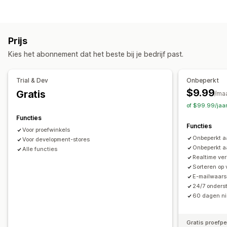
Voorraadtracking
Meerdere locaties
Updates in real time
Sorteeracties
Workflow-automatisering
Geautomatiseerd
Handmatig
Verder naar beneden zetten
Bestellingenbeheer
Prijs
Producten verbergen
Omleiden
Bulkverwerking
Reserveringen
Kies het abonnement dat het beste bij je bedrijf past.
Collectiebeheer
Meldingen en analytics
Voorraadmeldingen
Updates in real time
Trial & Dev
Onbeperkt
Meldingen bij herbevoorrading
$9.99
Gratis
/ma
Herinneringen voor voorraadaanvulling
of $99.99/jaa
Meldingen bij lage voorraad
Functies
Meldingen bij niet op voorraad
Functies
Voor proefwinkels
Waarschuwingen bij drempelwaarde
E-mailmeldingen
Onbeperkt a
Voor development-stores
Onbeperkt aa
Alle functies
Realtime ve
Sorteren op
E-mailwaars
24/7 onderst
60 dagen ni
Gratis proefp