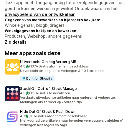
Deze app heeft toegang nodig tot de volgende gegevens om
goed te kunnen werken in je winkel. Ontdek waarom in het
privacybeleid van de ontwikkelaar
.
Gegevens van medewerkers en bijdragers bekijken:
Winkeleigenaar, blogbijdragers
Winkelgegevens bekijken en bewerken:
Producten, Webshop, andere gegevens
Zie details
Meer apps zoals deze
Uitverkocht Omlaag Verberg MB
van 5 sterren
4,8
(137)
•
Gratis abonnement beschikbaar
137 recensies in totaal
Uitverkocht omlaag, auto-verbergen & 404 omleiden
Built for Shopify
StockIQ ‑ Out‑of‑Stock Manager
van 5 sterren
4,9
(119)
•
Gratis te installeren
119 recensies in totaal
Verplaats uitverkochte artikelen naar onderen of verberg ze.
Meldingen als ze weer op voorraad zijn.
Hide Out Of Stock & Push Down
van 5 sterren
4,7
(10)
•
Gratis abonnement beschikbaar
10 recensies in totaal
Niet-voorradige artikelen naar beneden verplaatsen, omleiden of
verbergen met regels en tags